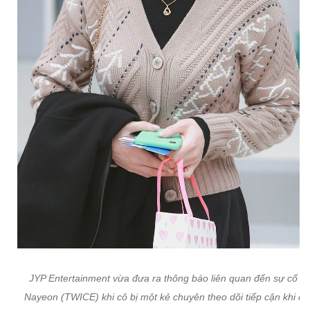
JYP Entertainment vừa đưa ra thông báo liên quan đến sự cố c
Nayeon (TWICE) khi cô bị một kẻ chuyên theo dõi tiếp cận khi đ