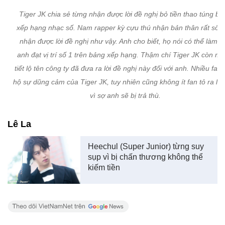
Tiger JK chia sẻ từng nhận được lời đề nghị bỏ tiền thao túng bả
xếp hạng nhạc số. Nam rapper kỳ cựu thú nhận bản thân rất sốc 
nhận được lời đề nghị như vậy. Anh cho biết, họ nói có thể làm c
anh đạt vị trí số 1 trên bảng xếp hạng. Thậm chí Tiger JK còn m
tiết lộ tên công ty đã đưa ra lời đề nghị này đối với anh. Nhiều fan
hộ sự dũng cảm của Tiger JK, tuy nhiên cũng không ít fan tỏ ra lo 
vì sợ anh sẽ bị trả thù.
Lê La
Heechul (Super Junior) từng suy
sụp vì bị chấn thương không thể
kiếm tiền