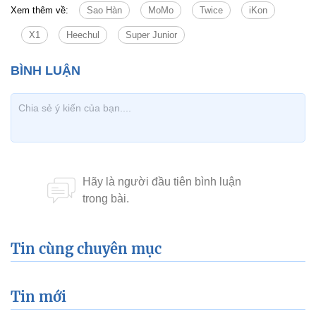
Xem thêm về:
Sao Hàn
MoMo
Twice
iKon
X1
Heechul
Super Junior
Tin cùng chuyên mục
Tin mới