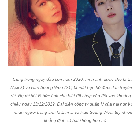
Cũng trong ngày đầu tiên năm 2020, hình ảnh được cho là Eun 
(Apink) và Han Seung Woo (X1) bí mật hẹn hò được lan truyền r
rãi. Người tiết lộ bức ảnh cho biết đã chụp cặp đôi vào khoảng 6 
chiều ngày 13/12/2019. Đại diện công ty quản lý của hai nghệ sĩ 
nhận người trong ảnh là Eun Ji và Han Seung Woo, tuy nhiên h
khẳng định cả hai không hẹn hò.