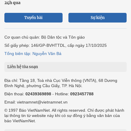
24h qua
Tuyến bài
Sự kiện
Cơ quan chủ quản: Bộ Dân tộc và Tôn giáo
Số giấy phép: 146/GP-BVHTTDL, cấp ngày 17/10/2025
Tổng biên tập: Nguyễn Văn Bá
Liên hệ tòa soạn
Địa chỉ: Tầng 18, Toà nhà Cục Viễn thông (VNTA), 68 Dương
Đình Nghệ, phường Cầu Giấy, TP. Hà Nội.
Điện thoại:
02439369898
- Hotline:
0923457788
Email: vietnamnet@vietnamnet.vn
© 1997 Báo VietNamNet. All rights reserved. Chỉ được phát hành
lại thông tin từ website này khi có sự đồng ý bằng văn bản của
báo VietNamNet.