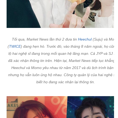
Tối qua, Market News lần thứ 2 đưa tin
Heechul
(Suju) và Mom
(
TWICE
) đang hẹn hò. Trước đó, vào tháng 8 năm ngoái, họ cũng 
lộ hai nghệ sĩ đang trong mối quan hệ lãng mạn. Cả JYP và SJ La
đã xác nhận thông tin trên. Hiện tại, Market News tiếp tục khẳng 
Heechul và Momo yêu nhau từ năm 2017 và dù lịch trình bận r
nhưng họ vẫn luôn ủng hộ nhau. Công ty quản lý của hai nghệ sĩ 
biết họ đang xác nhận lại thông tin.