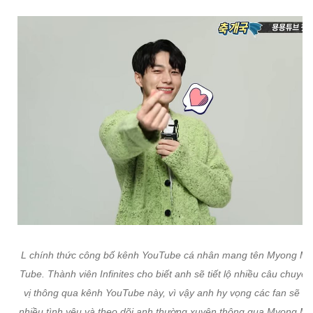
L chính thức công bố kênh YouTube cá nhân mang tên Myong M
Tube. Thành viên Infinites cho biết anh sẽ tiết lộ nhiều câu chuyện
vị thông qua kênh YouTube này, vì vậy anh hy vọng các fan sẽ d
nhiều tình yêu và theo dõi anh thường xuyên thông qua Myong M