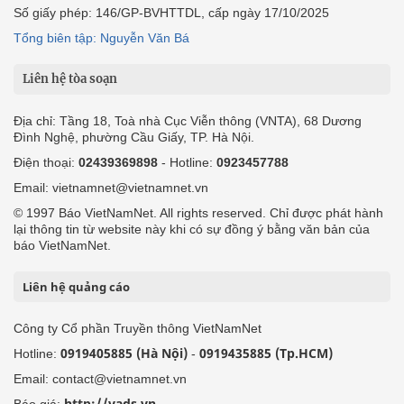
Số giấy phép: 146/GP-BVHTTDL, cấp ngày 17/10/2025
Tổng biên tập: Nguyễn Văn Bá
Liên hệ tòa soạn
Địa chỉ: Tầng 18, Toà nhà Cục Viễn thông (VNTA), 68 Dương
Đình Nghệ, phường Cầu Giấy, TP. Hà Nội.
Điện thoại:
02439369898
- Hotline:
0923457788
Email: vietnamnet@vietnamnet.vn
© 1997 Báo VietNamNet. All rights reserved. Chỉ được phát hành
lại thông tin từ website này khi có sự đồng ý bằng văn bản của
báo VietNamNet.
Liên hệ quảng cáo
Công ty Cổ phần Truyền thông VietNamNet
0919405885 (Hà Nội)
0919435885 (Tp.HCM)
Hotline:
-
Email: contact@vietnamnet.vn
http://vads.vn
Báo giá: