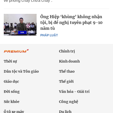
về phòng cháy chữa cháy”.
Ông Hiệp ‘khùng’ không nhận
tội, bị đề nghị tuyên phạt 9-10
năm tù
PHÁP LUẬT
Chính trị
Thời sự
Kinh doanh
Dân tộc và Tôn giáo
Thể thao
Giáo dục
Thế giới
Đời sống
Văn hóa - Giải trí
Sức khỏe
Công nghệ
Ô tô xe máy
Du lịch