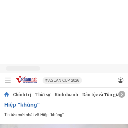
# ASEAN CUP 2026
Chính trị
Thời sự
Kinh doanh
Dân tộc và Tôn giáo
Hiệp "khùng"
Tin tức mới nhất về
Hiệp "khùng"