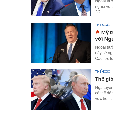
Ngoại tr
nghĩa vụ 
2/2.
THẾ GIỚI
Mỹ t
với Ng
Ngoại trư
này sẽ ng
Các lực l
THẾ GIỚI
Thế gi
Nga tuyên
có thể dẫn
vực trên t