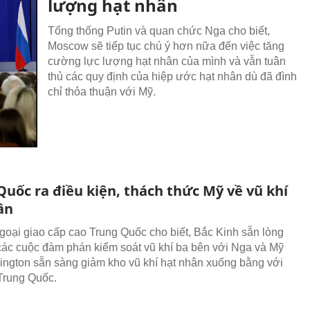
lượng hạt nhân
Tổng thống Putin và quan chức Nga cho biết,
Moscow sẽ tiếp tục chú ý hơn nữa đến việc tăng
cường lực lượng hạt nhân của mình và vẫn tuân
thủ các quy định của hiệp ước hạt nhân dù đã đình
chỉ thỏa thuận với Mỹ.
Quốc ra điều kiện, thách thức Mỹ về vũ khí
ân
goại giao cấp cao Trung Quốc cho biết, Bắc Kinh sẵn lòng
các cuộc đàm phán kiểm soát vũ khí ba bên với Nga và Mỹ
ngton sẵn sàng giảm kho vũ khí hạt nhân xuống bằng với
Trung Quốc.