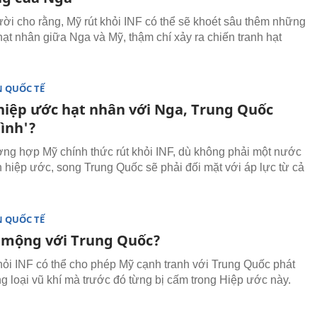
ời cho rằng, Mỹ rút khỏi INF có thể sẽ khoét sâu thêm những
hạt nhân giữa Nga và Mỹ, thậm chí xảy ra chiến tranh hạt
 QUỐC TẾ
hiệp ước hạt nhân với Nga, Trung Quốc
mình'?
ờng hợp Mỹ chính thức rút khỏi INF, dù không phải một nước
n hiệp ước, song Trung Quốc sẽ phải đối mặt với áp lực từ cả
 QUỐC TẾ
 mộng với Trung Quốc?
khỏi INF có thể cho phép Mỹ cạnh tranh với Trung Quốc phát
ng loại vũ khí mà trước đó từng bị cấm trong Hiệp ước này.