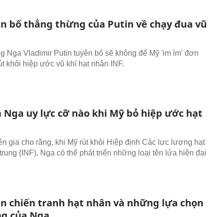
n bố thẳng thừng của Putin về chạy đua vũ
g Nga Vladimir Putin tuyên bố sẽ không để Mỹ 'im ỉm' đơn
t khỏi hiệp ước vũ khí hạt nhân INF.
a Nga uy lực cỡ nào khi Mỹ bỏ hiệp ước hạt
n gia cho rằng, khi Mỹ rút khỏi Hiệp định Các lực lượng hạt
rung (INF), Nga có thể phát triển những loại tên lửa hiện đại
ản chiến tranh hạt nhân và những lựa chọn
ng của Nga