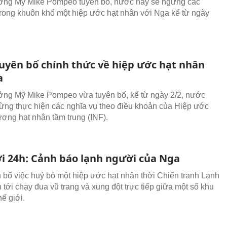
ưởng Mỹ Mike Pompeo tuyên bố, nước này sẽ ngừng các
trong khuôn khổ một hiệp ước hạt nhân với Nga kể từ ngày
uyên bố chính thức về hiệp ước hạt nhân
a
ởng Mỹ Mike Pompeo vừa tuyên bố, kể từ ngày 2/2, nước
ừng thực hiện các nghĩa vụ theo điều khoản của Hiệp ước
ượng hạt nhân tầm trung (INF).
ới 24h: Cảnh báo lạnh người của Nga
 bố việc huỷ bỏ một hiệp ước hạt nhân thời Chiến tranh Lạnh
 tới chạy đua vũ trang và xung đột trực tiếp giữa một số khu
hế giới.