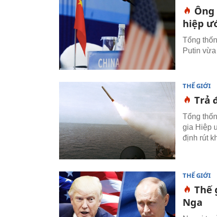
Ông 
hiệp ư
Tổng thốn
Putin vừa
THẾ GIỚI
Trả 
Tổng thốn
gia Hiệp 
định rút k
THẾ GIỚI
Thế 
Nga