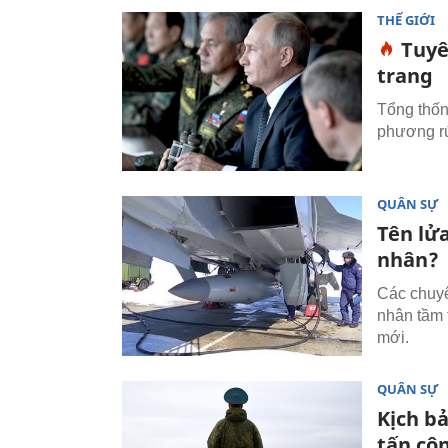
THẾ GIỚI
Tuyê
trang
Tổng thốn
phương rú
QUÂN SỰ
Tên lử
nhân?
Các chuyê
nhân tầm t
mới.
QUÂN SỰ
Kịch b
tấn cô