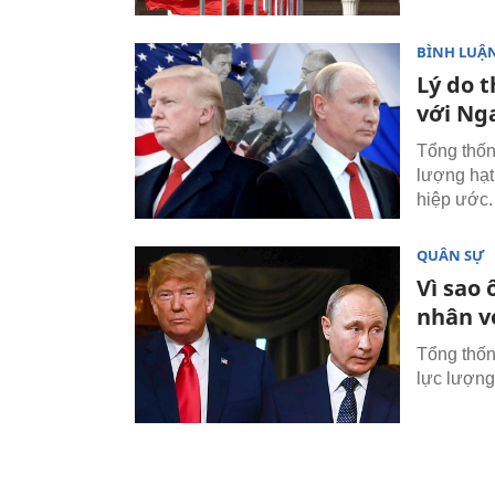
BÌNH LUẬN
Lý do 
với Ng
Tổng thốn
lượng hạt
hiệp ước
QUÂN SỰ
Vì sao
nhân v
Tổng thốn
lực lượng