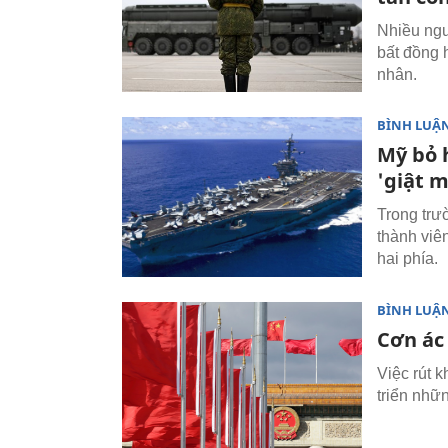
Nhiều ngư
bất đồng 
nhân.
BÌNH LUẬN
Mỹ bỏ 
'giật 
Trong trư
thành viê
hai phía.
BÌNH LUẬN
Cơn ác
Việc rút 
triển nhữ