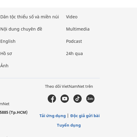
Dân tộc thiểu số và miền núi
Video
Nội dung chuyên đề
Multimedia
English
Podcast
Hồ sơ
24h qua
Ảnh
Theo dõi VietNamNet trên
amNet
5885 (Tp.HCM)
Tải ứng dụng
Độc giả gửi bài
Tuyển dụng