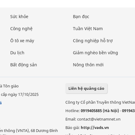
Sức khỏe
Bạn đọc
Công nghệ
Tuần Việt Nam
Ô tô xe máy
Công nghiệp hỗ trợ
Du lịch
Giảm nghèo bền vững
Bất động sản
Nông thôn mới
à Tôn giáo
Liên hệ quảng cáo
 cấp ngày 17/10/2025
Công ty Cổ phần Truyền thông VietN
á
Hotline:
0919405885 (Hà Nội)
-
091943
Email: contact@vietnamnet.vn
Báo giá:
http://vads.vn
Viễn thông (VNTA), 68 Dương Đình