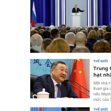
THẾ GIỚI
Trung 
hạt nh
Một nhà n
tham gia 
nếu Washi
mức của 
THẾ GIỚI