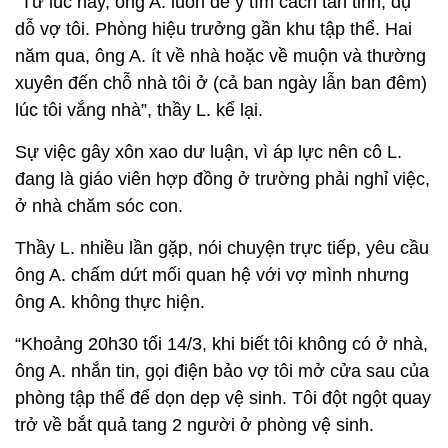
“Từ lúc này, ông A. luôn để ý tìm cách tán tỉnh, dụ
dỗ vợ tôi. Phòng hiệu trưởng gần khu tập thể. Hai
năm qua, ông A. ít về nhà hoặc về muộn và thường
xuyên đến chỗ nhà tôi ở (cả ban ngày lẫn ban đêm)
lúc tôi vắng nhà”, thầy L. kể lại.
Sự việc gây xôn xao dư luận, vì áp lực nên cô L.
đang là giáo viên hợp đồng ở trường phải nghỉ việc,
ở nhà chăm sóc con.
Thầy L. nhiều lần gặp, nói chuyện trực tiếp, yêu cầu
ông A. chấm dứt mối quan hệ với vợ mình nhưng
ông A. không thực hiện.
“Khoảng 20h30 tối 14/3, khi biết tôi không có ở nhà,
ông A. nhắn tin, gọi điện bảo vợ tôi mở cửa sau của
phòng tập thể để dọn dẹp vệ sinh. Tôi đột ngột quay
trở về bắt quả tang 2 người ở phòng vệ sinh.