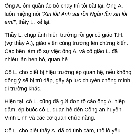
Ông A. ôm quần áo bỏ chạy thì tôi bắt lại. Ông A.
luôn miệng nói
“Xin lỗi! Anh sai rồi! Ngàn lần xin lỗi
em!”
, thầy L. kể lại.
Thầy L. chụp ảnh hiện trường rồi gọi cô giáo T.H.
(vợ thầy A.), giáo viên cùng trường lên chứng kiến.
Các bên làm rõ sự việc ông A. và cô giáo L. đã
nhiều lần hẹn hò, quan hệ.
Cô L. cho biết bị hiệu trưởng ép quan hệ, nếu không
đồng ý sẽ bị trù dập, gây áp lực chuyển chồng mình
đi trường khác.
Hiện tại, cô L. cũng đã gửi đơn tố cáo ông A. hiếp
dâm, ép buộc cô L. quan hệ đến Công an huyện
Vĩnh Linh và các cơ quan chức năng.
Cô L. cho biết thầy A. đã có tình cảm, thổ lộ yêu