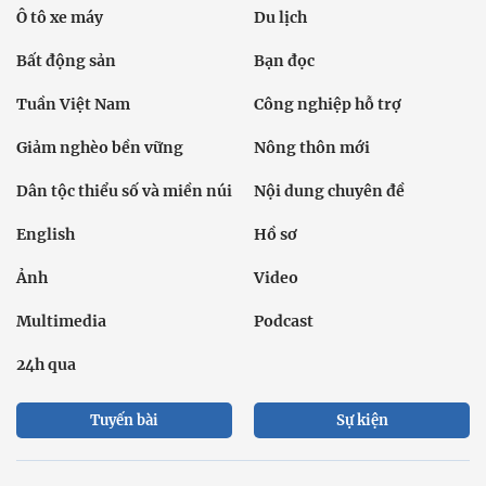
Ô tô xe máy
Du lịch
Bất động sản
Bạn đọc
Tuần Việt Nam
Công nghiệp hỗ trợ
Giảm nghèo bền vững
Nông thôn mới
Dân tộc thiểu số và miền núi
Nội dung chuyên đề
English
Hồ sơ
Ảnh
Video
Multimedia
Podcast
24h qua
Tuyến bài
Sự kiện