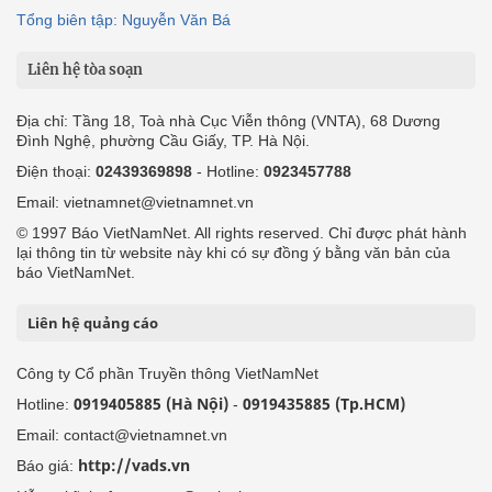
Tổng biên tập: Nguyễn Văn Bá
Liên hệ tòa soạn
Địa chỉ: Tầng 18, Toà nhà Cục Viễn thông (VNTA), 68 Dương
Đình Nghệ, phường Cầu Giấy, TP. Hà Nội.
Điện thoại:
02439369898
- Hotline:
0923457788
Email: vietnamnet@vietnamnet.vn
© 1997 Báo VietNamNet. All rights reserved. Chỉ được phát hành
lại thông tin từ website này khi có sự đồng ý bằng văn bản của
báo VietNamNet.
Liên hệ quảng cáo
Công ty Cổ phần Truyền thông VietNamNet
0919405885 (Hà Nội)
0919435885 (Tp.HCM)
Hotline:
-
Email: contact@vietnamnet.vn
http://vads.vn
Báo giá: