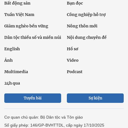
Bất động sản
Bạn đọc
Tuần Việt Nam
Công nghiệp hỗ trợ
Giảm nghèo bền vững
Nông thôn mới
Dân tộc thiểu số và miền núi
Nội dung chuyên đề
English
Hồ sơ
Ảnh
Video
Multimedia
Podcast
24h qua
Tuyến bài
Sự kiện
Cơ quan chủ quản: Bộ Dân tộc và Tôn giáo
Số giấy phép: 146/GP-BVHTTDL, cấp ngày 17/10/2025