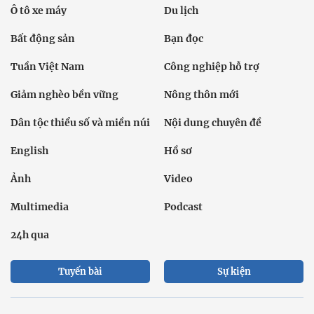
Ô tô xe máy
Du lịch
Bất động sản
Bạn đọc
Tuần Việt Nam
Công nghiệp hỗ trợ
Giảm nghèo bền vững
Nông thôn mới
Dân tộc thiểu số và miền núi
Nội dung chuyên đề
English
Hồ sơ
Ảnh
Video
Multimedia
Podcast
24h qua
Tuyến bài
Sự kiện