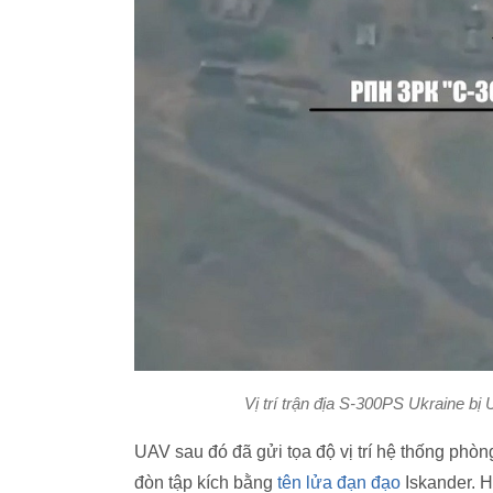
Vị trí trận địa S-300PS Ukraine 
UAV sau đó đã gửi tọa độ vị trí hệ thống phò
đòn tập kích bằng
tên lửa đạn đạo
Iskander. H