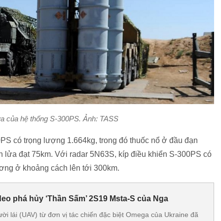
ửa của hệ thống S-300PS. Ảnh: TASS
S có trọng lượng 1.664kg, trong đó thuốc nổ ở đầu đạn
n lửa đạt 75km. Với radar 5N63S, kíp điều khiển S-300PS có
ương ở khoảng cách lên tới 300km.
deo phá hủy ‘Thần Sấm’ 2S19 Msta-S của Nga
i lái (UAV) từ đơn vị tác chiến đặc biệt Omega của Ukraine đã