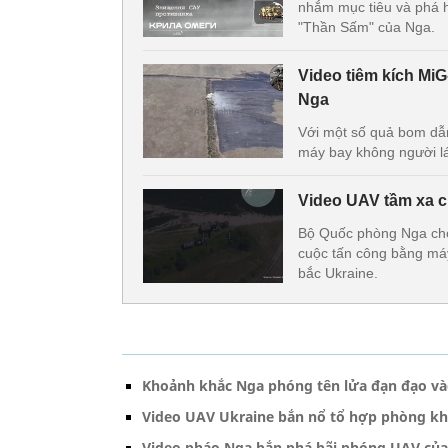
nhắm mục tiêu và phá 
"Thần Sấm" của Nga.
Video tiêm kích Mi
Nga
Với một số quả bom dẫ
máy bay không người lá
Video UAV tầm xa c
Bộ Quốc phòng Nga cho 
cuộc tấn công bằng máy
bắc Ukraine.
Khoảnh khắc Nga phóng tên lửa đạn đạo vào
Video UAV Ukraine bắn nổ tổ hợp phòng kh
Video pháo Nga bắn phá bãi phóng UAV của