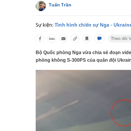
Tuấn Trần
Sự kiện:
Tình hình chiến sự Nga - Ukrain
Bộ Quốc phòng Nga vừa chia sẻ đoạn video 
phòng không S-300PS của quân đội Ukraine