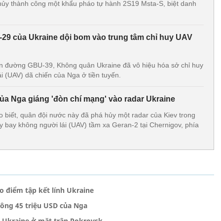
hủy thành công một khẩu pháo tự hành 2S19 Msta-S, biệt danh
G-29 của Ukraine dội bom vào trung tâm chỉ huy UAV
n đường GBU-39, Không quân Ukraine đã vô hiệu hóa sở chỉ huy
i (UAV) dã chiến của Nga ở tiền tuyến.
ủa Nga giáng 'đòn chí mạng' vào radar Ukraine
biết, quân đội nước này đã phá hủy một radar của Kiev trong
 bay không người lái (UAV) tầm xa Geran-2 tại Chernigov, phía
 điểm tập kết lính Ukraine
ông 45 triệu USD của Nga
 Ukraine ở mặt trận Pokrovsk