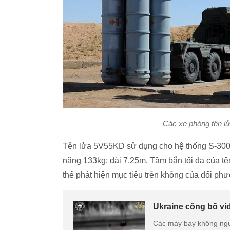
Các xe phóng tên l
Tên lửa 5V55KD sử dụng cho hệ thống S-300P
nặng 133kg; dài 7,25m. Tầm bắn tối đa của tê
thể phát hiện mục tiêu trên không của đối ph
Ukraine công bố vi
Các máy bay không ngườ