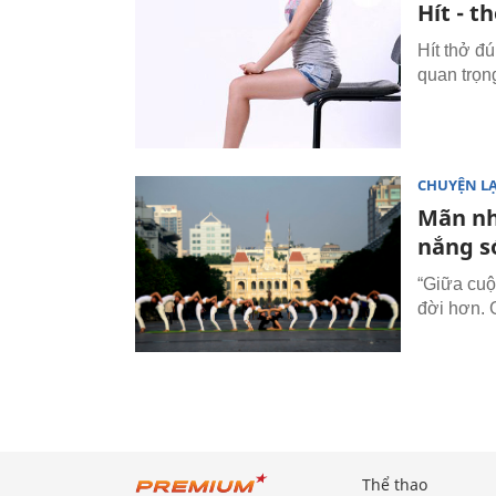
Hít - 
Hít thở đú
quan trọn
CHUYỆN L
Mãn nh
nắng s
“Giữa cuộ
đời hơn. 
Thể thao