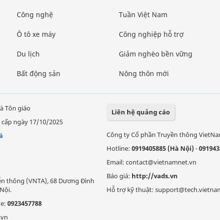
Công nghệ
Tuần Việt Nam
Ô tô xe máy
Công nghiệp hỗ trợ
Du lịch
Giảm nghèo bền vững
Bất động sản
Nông thôn mới
à Tôn giáo
Liên hệ quảng cáo
 cấp ngày 17/10/2025
Công ty Cổ phần Truyền thông VietN
á
Hotline:
0919405885 (Hà Nội)
-
091943
Email: contact@vietnamnet.vn
Báo giá:
http://vads.vn
Viễn thông (VNTA), 68 Dương Đình
Nội.
Hỗ trợ kỹ thuật: support@tech.vietna
ne:
0923457788
.vn