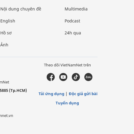
Nội dung chuyên đề
Multimedia
English
Podcast
Hồ sơ
24h qua
Ảnh
Theo dõi VietNamNet trên
amNet
5885 (Tp.HCM)
Tải ứng dụng
Độc giả gửi bài
Tuyển dụng
mnet.vn