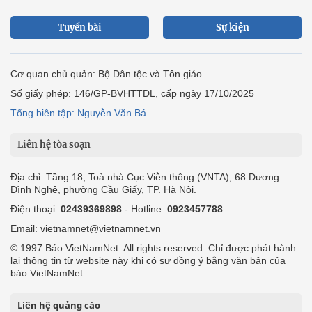
Tuyến bài
Sự kiện
Cơ quan chủ quản: Bộ Dân tộc và Tôn giáo
Số giấy phép: 146/GP-BVHTTDL, cấp ngày 17/10/2025
Tổng biên tập: Nguyễn Văn Bá
Liên hệ tòa soạn
Địa chỉ: Tầng 18, Toà nhà Cục Viễn thông (VNTA), 68 Dương
Đình Nghệ, phường Cầu Giấy, TP. Hà Nội.
Điện thoại:
02439369898
- Hotline:
0923457788
Email: vietnamnet@vietnamnet.vn
© 1997 Báo VietNamNet. All rights reserved. Chỉ được phát hành
lại thông tin từ website này khi có sự đồng ý bằng văn bản của
báo VietNamNet.
Liên hệ quảng cáo