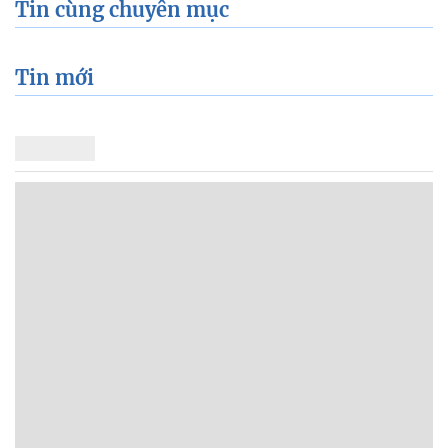
Tin cùng chuyên mục
Tin mới