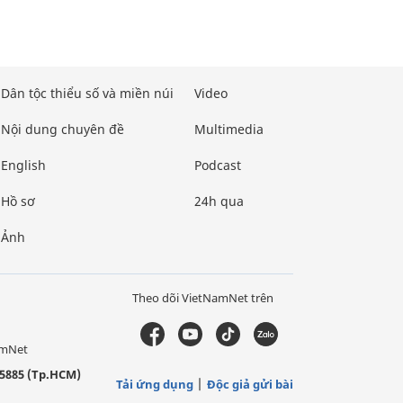
Dân tộc thiểu số và miền núi
Video
Nội dung chuyên đề
Multimedia
English
Podcast
Hồ sơ
24h qua
Ảnh
Theo dõi VietNamNet trên
amNet
5885 (Tp.HCM)
Tải ứng dụng
Độc giả gửi bài