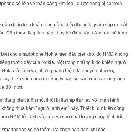
phone có lớp vỏ toàn bằng kim loại, được trang bị camera
đồn đoán trên khá giống dòng điện thoại flagship sắp ra mắt
 điện thoại flagship nào chạy hệ điều hành Android sẽ trình
c biệt cho smartphone Nokia hiện đặc biệt khó, do HMD không
iếng trước đây của Nokia. Một trong những lí do khiến người
a Nokia là camera, nhưng hãng hiện đã chuyển nhượng
 vậy, hiện vẫn chưa rõ công ty nào sẽ sản xuất các ống kính
ia đời mới.
 đang phát triển một thiết bị flaship thứ hai với màn hình
 không thua kém "người anh em" này. Thiết bị dự kiến cũng
ở hữu RAM tới 6GB và camera cho chất lượng chụp hình tốt.
ng smartphone sẽ có thêm lựa chọn hấp dẫn, khi các