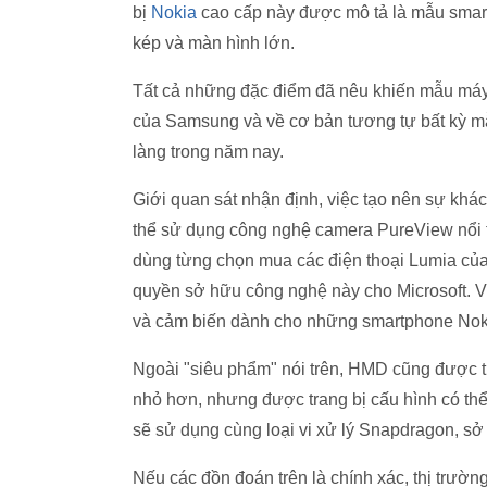
bị
Nokia
cao cấp này được mô tả là mẫu smart
kép và màn hình lớn.
Tất cả những đặc điểm đã nêu khiến mẫu máy 
của Samsung và về cơ bản tương tự bất kỳ mẫu
làng trong năm nay.
Giới quan sát nhận định, việc tạo nên sự khá
thể sử dụng công nghệ camera PureView nổi t
dùng từng chọn mua các điện thoại Lumia củ
quyền sở hữu công nghệ này cho Microsoft. Vì
và cảm biến dành cho những smartphone Nok
Ngoài "siêu phẩm" nói trên, HMD cũng được tin
nhỏ hơn, nhưng được trang bị cấu hình có thể
sẽ sử dụng cùng loại vi xử lý Snapdragon, s
Nếu các đồn đoán trên là chính xác, thị trườ