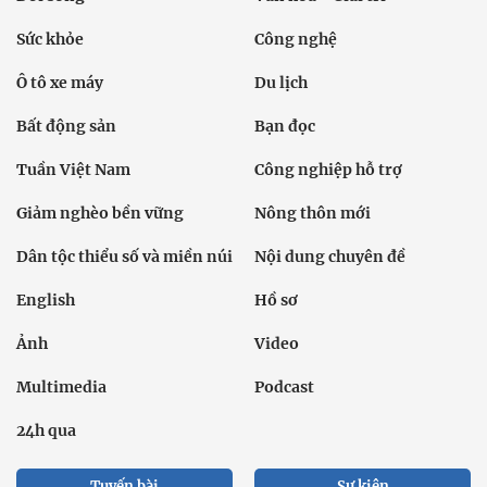
Sức khỏe
Công nghệ
Ô tô xe máy
Du lịch
Bất động sản
Bạn đọc
Tuần Việt Nam
Công nghiệp hỗ trợ
Giảm nghèo bền vững
Nông thôn mới
Dân tộc thiểu số và miền núi
Nội dung chuyên đề
English
Hồ sơ
Ảnh
Video
Multimedia
Podcast
24h qua
Tuyến bài
Sự kiện