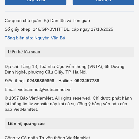
Cơ quan chủ quản: Bộ Dân tộc và Tôn giáo
Số giấy phép: 146/GP-BVHTTDL, cấp ngày 17/10/2025
Tổng biên tập: Nguyễn Văn Bá
Liên hệ tòa soạn
Địa chỉ: Tầng 18, Toà nhà Cục Viễn thông (VNTA), 68 Dương
Đình Nghệ, phường Cầu Giấy, TP. Hà Nội.
Điện thoại:
02439369898
- Hotline:
0923457788
Email: vietnamnet@vietnamnet.vn
© 1997 Báo VietNamNet. All rights reserved. Chỉ được phát hành
lại thông tin từ website này khi có sự đồng ý bằng văn bản của
báo VietNamNet.
Liên hệ quảng cáo
Công ty Cổ phần Truyền thông VietNamNet