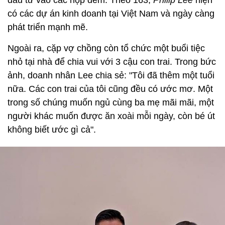
đầu tư vào các hộp đêm. Theo 163,
Philip Lee
hiện
có các dự án kinh doanh tại Việt Nam và ngày càng
phát triển mạnh mẽ.
Ngoài ra, cặp vợ chồng còn tổ chức một buổi tiệc
nhỏ tại nhà để chia vui với 3 cậu con trai. Trong bức
ảnh, doanh nhân Lee chia sẻ: "Tôi đã thêm một tuổi
nữa. Các con trai của tôi cũng đều có ước mơ. Một
trong số chúng muốn ngủ cùng ba mẹ mãi mãi, một
người khác muốn được ăn xoài mỗi ngày, còn bé út
không biết ước gì cả".