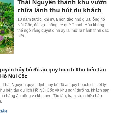
Thái Nguyên thành khu vườn
chữa lành thu hút du khách
10 năm trước, khi mua hòn đảo nhỏ giữa lòng hồ
Núi Cốc, đôi vợ chồng trẻ quê Thanh Hóa không
thể ngờ rằng quyết định ấy lại mở ra hành trình đặc
biệt.
guyên hủy bỏ đồ án quy hoạch Khu bến tàu
 Hồ Núi Cốc
 Thái Nguyên quyết định hủy bỏ đồ án quy hoạch chi tiết tỷ
Khu bến tàu du lịch Hồ Núi Cốc và khu nghỉ dưỡng, khách sạn
nhà hàng ăn uống và khu neo đậu tàu, trạm sửa chữa bảo
u.
 SẢN