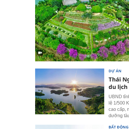
DỰ ÁN
Thái N
du lịch
UBND tỉnh
lệ 1/500 
cao cấp, 
dưỡng tà
BẤT ĐỘNG