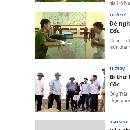
gia Hồ Nú
THỜI SỰ
Đề ngh
Cốc
Công an 
nam thanh
THỜI SỰ
Bí thư
Cốc
Ông Trần 
chọn phươ
DÂN SINH