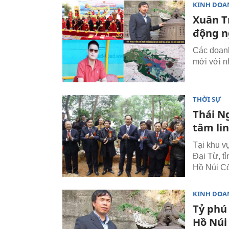
KINH DOA
Xuân T
động n
Các doanh
mới với n
THỜI SỰ
Thái N
tâm lin
Tại khu v
Đại Từ, t
Hồ Núi C
KINH DOA
Tỷ phú
Hồ Núi