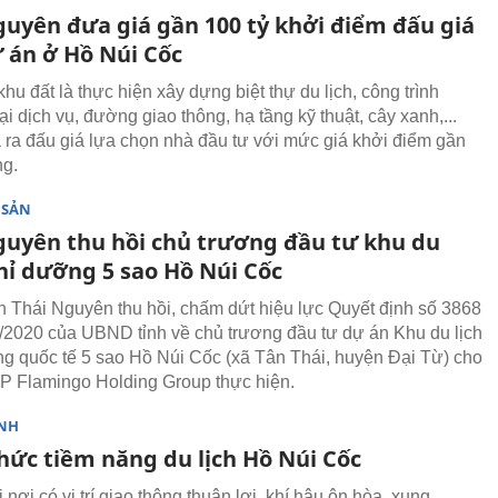
guyên đưa giá gần 100 tỷ khởi điểm đấu giá
ự án ở Hồ Núi Cốc
hu đất là thực hiện xây dựng biệt thự du lịch, công trình
 dịch vụ, đường giao thông, hạ tầng kỹ thuật, cây xanh,...
ra đấu giá lựa chọn nhà đầu tư với mức giá khởi điểm gần
ng.
 SẢN
guyên thu hồi chủ trương đầu tư khu du
ghỉ dưỡng 5 sao Hồ Núi Cốc
 Thái Nguyên thu hồi, chấm dứt hiệu lực Quyết định số 3868
/2020 của UBND tỉnh về chủ trương đầu tư dự án Khu du lịch
g quốc tế 5 sao Hồ Núi Cốc (xã Tân Thái, huyện Đại Từ) cho
P Flamingo Holding Group thực hiện.
NH
hức tiềm năng du lịch Hồ Núi Cốc
i nơi có vị trí giao thông thuận lợi, khí hậu ôn hòa, xung