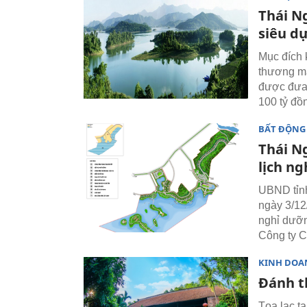
Thái N
siêu d
Mục đích k
thương mại
được đưa 
100 tỷ đồ
BẤT ĐỘNG
Thái N
lịch n
UBND tỉnh
ngày 3/12
nghỉ dưỡn
Công ty C
KINH DOA
Đánh t
Tọa lạc tạ