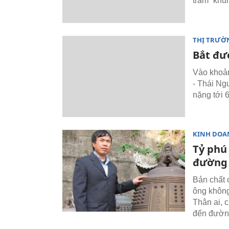
trắm “khủ
THỊ TRƯỜ
Bắt đư
Vào khoản
- Thái Ng
nặng tới 
KINH DOA
Tỷ phú
đường
Bản chất 
ông không
Thân ai, 
đến đường