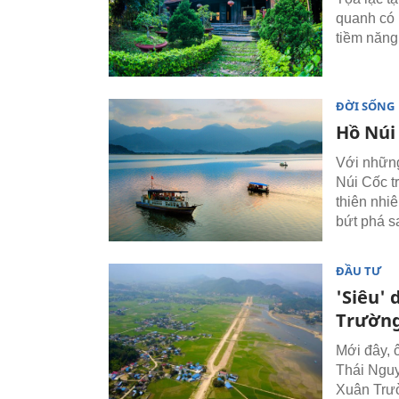
quanh có 
tiềm năng
ĐỜI SỐNG
Hồ Núi
Với những
Núi Cốc t
thiên nhi
bứt phá sa
ĐẦU TƯ
'Siêu' 
Trường
Mới đây, 
Thái Nguy
Xuân Trườ