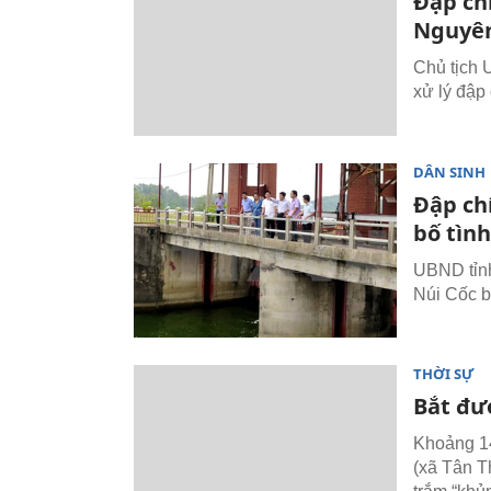
Đập chí
Nguyên
Chủ tịch 
xử lý đập
DÂN SINH
Đập ch
bố tìn
UBND tỉnh
Núi Cốc b
THỜI SỰ
Bắt đư
Khoảng 14
(xã Tân T