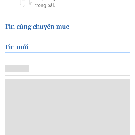
Xem thêm về:
lễ hội hoa anh đào
Tin cùng chuyên mục
Tin mới