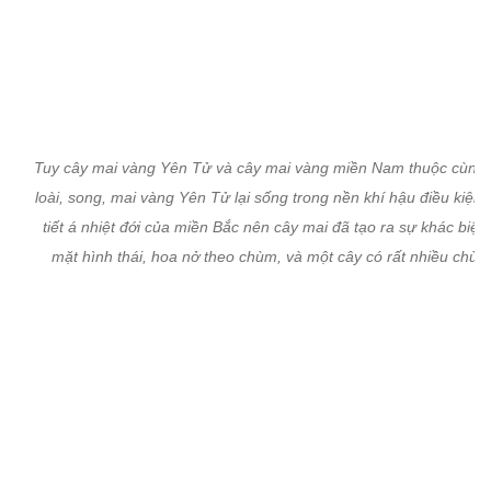
Tuy cây mai vàng Yên Tử và cây mai vàng miền Nam thuộc cùng
loài, song, mai vàng Yên Tử lại sống trong nền khí hậu điều kiện t
tiết á nhiệt đới của miền Bắc nên cây mai đã tạo ra sự khác biệt 
mặt hình thái, hoa nở theo chùm, và một cây có rất nhiều chùm