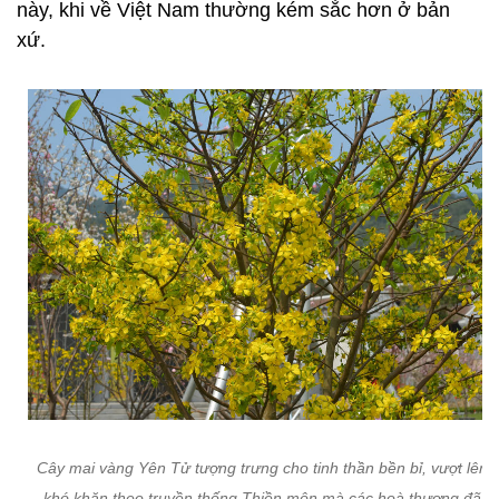
này, khi về Việt Nam thường kém sắc hơn ở bản
xứ.
Cây mai vàng Yên Tử tượng trưng cho tinh thần bền bỉ, vượt lên 
khó khăn theo truyền thống Thiền môn mà các hoà thượng đã d