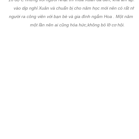
Hoa anh đào bắt đầu nở hầu như khắp nước Nhật vào mùa xuâ
Thời tiết ở Nhật tuy vẫn lạnh và nhiệt độ hàng ngày khoảng từ 2 
16 độ C nhưng với ngưới Nhật thì mùa Xuân đã đến, khá ấm áp. 
vào dịp nghỉ Xuân và chuẩn bị cho năm học mới nên có rất nhiề
người ra công viên với bạn bè và gia đình ngắm Hoa . Một năm ch
một lần nên ai cũng hóa hức,không bỏ lỡ cơ hội.