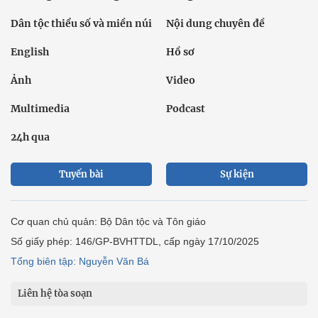
Giáo dục
Thế giới
Đời sống
Văn hóa - Giải trí
Sức khỏe
Công nghệ
Ô tô xe máy
Du lịch
Bất động sản
Bạn đọc
Tuần Việt Nam
Công nghiệp hỗ trợ
Giảm nghèo bền vững
Nông thôn mới
Dân tộc thiểu số và miền núi
Nội dung chuyên đề
English
Hồ sơ
Ảnh
Video
Multimedia
Podcast