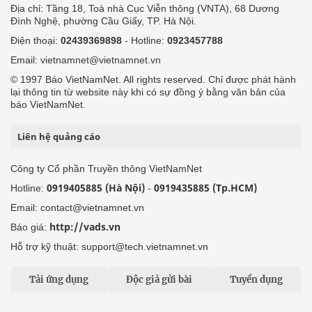
24h qua
Tuyến bài
Sự kiện
Cơ quan chủ quản: Bộ Dân tộc và Tôn giáo
Số giấy phép: 146/GP-BVHTTDL, cấp ngày 17/10/2025
Tổng biên tập: Nguyễn Văn Bá
Liên hệ tòa soạn
Địa chỉ: Tầng 18, Toà nhà Cục Viễn thông (VNTA), 68 Dương
Đình Nghệ, phường Cầu Giấy, TP. Hà Nội.
Điện thoại:
02439369898
- Hotline:
0923457788
Email: vietnamnet@vietnamnet.vn
© 1997 Báo VietNamNet. All rights reserved. Chỉ được phát hành
lại thông tin từ website này khi có sự đồng ý bằng văn bản của
báo VietNamNet.