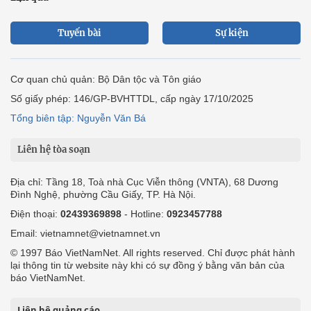
Tuyến bài
Sự kiện
Cơ quan chủ quản: Bộ Dân tộc và Tôn giáo
Số giấy phép: 146/GP-BVHTTDL, cấp ngày 17/10/2025
Tổng biên tập: Nguyễn Văn Bá
Liên hệ tòa soạn
Địa chỉ: Tầng 18, Toà nhà Cục Viễn thông (VNTA), 68 Dương
Đình Nghệ, phường Cầu Giấy, TP. Hà Nội.
Điện thoại:
02439369898
- Hotline:
0923457788
Email: vietnamnet@vietnamnet.vn
© 1997 Báo VietNamNet. All rights reserved. Chỉ được phát hành
lại thông tin từ website này khi có sự đồng ý bằng văn bản của
báo VietNamNet.
Liên hệ quảng cáo