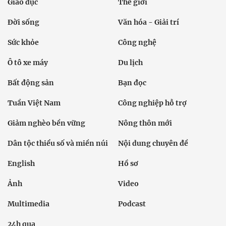
Giáo dục
Thế giới
Đời sống
Văn hóa - Giải trí
Sức khỏe
Công nghệ
Ô tô xe máy
Du lịch
Bất động sản
Bạn đọc
Tuần Việt Nam
Công nghiệp hỗ trợ
Giảm nghèo bền vững
Nông thôn mới
Dân tộc thiểu số và miền núi
Nội dung chuyên đề
English
Hồ sơ
Ảnh
Video
Multimedia
Podcast
24h qua