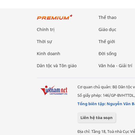
Thể thao
Chính trị
Giáo dục
Thời sự
Thế giới
Kinh doanh
Đời sống
Dân tộc và Tôn giáo
Văn hóa - Giải trí
Cơ quan chủ quản: Bộ Dân tộc v
Số giấy phép: 146/GP-BVHTTDL,
Tổng biên tập: Nguyễn Văn B
Liên hệ tòa soạn
Địa chỉ: Tầng 18, Toà nhà Cục 