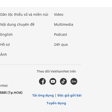
Dân tộc thiểu số và miền núi
Video
Nội dung chuyên đề
Multimedia
English
Podcast
Hồ sơ
24h qua
Ảnh
Theo dõi VietNamNet trên
amNet
5885 (Tp.HCM)
Tải ứng dụng
Độc giả gửi bài
Tuyển dụng