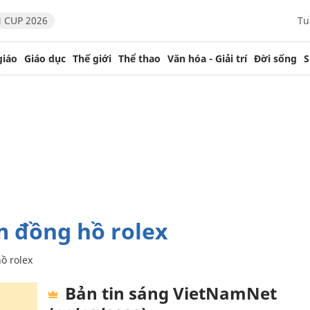
 CUP 2026
Tu
giáo
Giáo dục
Thế giới
Thể thao
Văn hóa - Giải trí
Đời sống
S
m đồng hồ rolex
ồ rolex
Bản tin sáng VietNamNet