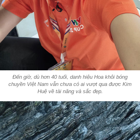
Đến giờ, dù hơn 40 tuổi, danh hiệu Hoa khôi bóng
chuyền Việt Nam vẫn chưa có ai vượt qua được Kim
Huệ về tài năng và sắc đẹp.