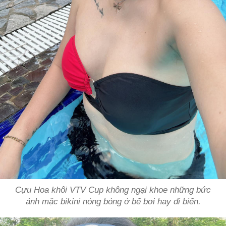
Cựu Hoa khôi VTV Cup không ngại khoe những bức
ảnh mặc bikini nóng bỏng ở bể bơi hay đi biển.