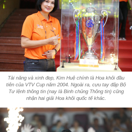
Tài năng và xinh đẹp, Kim Huệ chính là Hoa khôi đầu
tiên của VTV Cup năm 2004. Ngoài ra, cựu tay đập Bộ
Tư lệnh thông tin (nay là Binh chủng Thông tin) cũng
nhận hai giải Hoa khôi quốc tế khác.