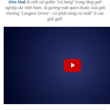
Kim Huệ
là một nữ golfer "có hạng" trong làng golf
nghiệp dư Việt Nam, là gương mặt quen thuộc của giải
thưởng "Longest Driver - cú phát bóng xa nhất" ở các
giải golf.