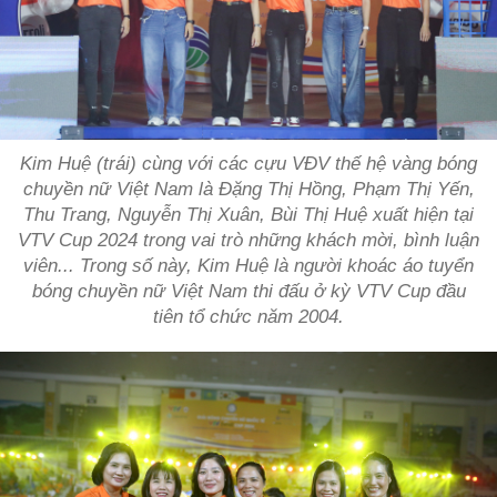
Kim Huệ (trái) cùng với các cựu VĐV thế hệ vàng bóng
chuyền nữ Việt Nam là Đặng Thị Hồng, Phạm Thị Yến,
Thu Trang, Nguyễn Thị Xuân, Bùi Thị Huệ xuất hiện tại
VTV Cup 2024 trong vai trò những khách mời, bình luận
viên... Trong số này, Kim Huệ là người khoác áo tuyển
bóng chuyền nữ Việt Nam thi đấu ở kỳ VTV Cup đầu
tiên tổ chức năm 2004.