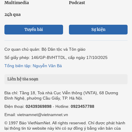
Multimedia
Podcast
24h qua
Tuyến bài
Sự kiện
Cơ quan chủ quản: Bộ Dân tộc và Tôn giáo
Số giấy phép: 146/GP-BVHTTDL, cấp ngày 17/10/2025
Tổng biên tập: Nguyễn Văn Bá
Liên hệ tòa soạn
Địa chỉ: Tầng 18, Toà nhà Cục Viễn thông (VNTA), 68 Dương
Đình Nghệ, phường Cầu Giấy, TP. Hà Nội.
Điện thoại:
02439369898
- Hotline:
0923457788
Email: vietnamnet@vietnamnet.vn
© 1997 Báo VietNamNet. All rights reserved. Chỉ được phát hành
lại thông tin từ website này khi có sự đồng ý bằng văn bản của