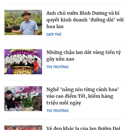
Anh chủ vườn Bình Dương và bí
quyết kinh doanh 'đường dài' với
hoa lan
GIỚI TRẺ
Những chậu lan dát vàng tiền tỷ
gây xôn xao
THỊ TRƯỜNG
Nghề 'nâng niu từng cánh hoa'
vào cao điểm Tết, kiếm hàng
triệu mỗi ngày
THỊ TRƯỜNG
Vẻ đẹp khác lạ của lan Bướm Đại