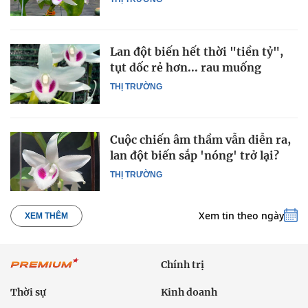
Lan đột biến hết thời "tiền tỷ",
tụt dốc rẻ hơn... rau muống
THỊ TRƯỜNG
Cuộc chiến âm thầm vẫn diễn ra,
lan đột biến sắp 'nóng' trở lại?
THỊ TRƯỜNG
Xem tin theo ngày
XEM THÊM
Chính trị
Thời sự
Kinh doanh