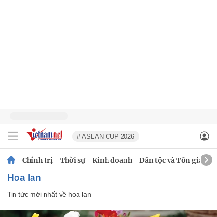
# ASEAN CUP 2026
Chính trị
Thời sự
Kinh doanh
Dân tộc và Tôn giáo
hoa lan
Tin tức mới nhất về
hoa lan