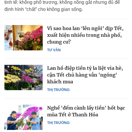
tinh tế: không phô trương, không nồng gắt nhưng đủ để
định hình “chất” cho không gian sống.
Vì sao hoa lan ‘lên ngôi’ dịp Tết,
xuất hiện nhiều trong nhà phố,
chung cư?
TƯ VẤN
Lan hồ điệp tiền tỷ la liệt vỉa hè,
cận Tết chủ hàng vẫn 'ngóng'
khách mua
THỊ TRƯỜNG
Nghề 'đếm cành lấy tiền' hốt bạc
mùa Tết ở Thanh Hóa
THỊ TRƯỜNG