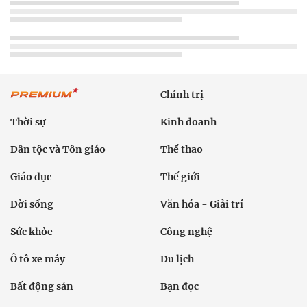
Chính trị
Thời sự
Kinh doanh
Dân tộc và Tôn giáo
Thể thao
Giáo dục
Thế giới
Đời sống
Văn hóa - Giải trí
Sức khỏe
Công nghệ
Ô tô xe máy
Du lịch
Bất động sản
Bạn đọc