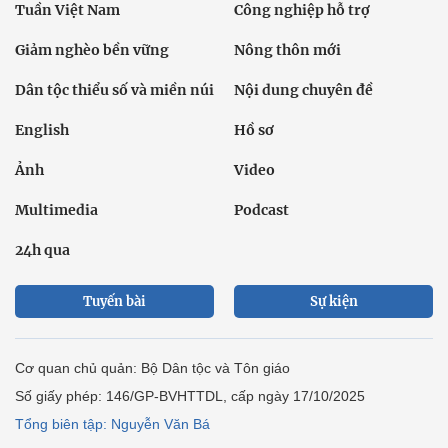
Tuần Việt Nam
Công nghiệp hỗ trợ
Giảm nghèo bền vững
Nông thôn mới
Dân tộc thiểu số và miền núi
Nội dung chuyên đề
English
Hồ sơ
Ảnh
Video
Multimedia
Podcast
24h qua
Tuyến bài
Sự kiện
Cơ quan chủ quản: Bộ Dân tộc và Tôn giáo
Số giấy phép: 146/GP-BVHTTDL, cấp ngày 17/10/2025
Tổng biên tập: Nguyễn Văn Bá