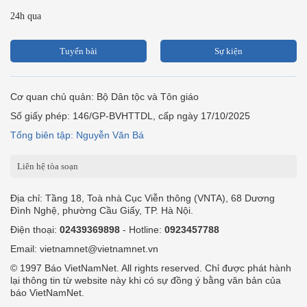
24h qua
Tuyến bài
Sự kiện
Cơ quan chủ quản: Bộ Dân tộc và Tôn giáo
Số giấy phép: 146/GP-BVHTTDL, cấp ngày 17/10/2025
Tổng biên tập: Nguyễn Văn Bá
Liên hệ tòa soạn
Địa chỉ: Tầng 18, Toà nhà Cục Viễn thông (VNTA), 68 Dương
Đình Nghệ, phường Cầu Giấy, TP. Hà Nội.
Điện thoại:
02439369898
- Hotline:
0923457788
Email: vietnamnet@vietnamnet.vn
© 1997 Báo VietNamNet. All rights reserved. Chỉ được phát hành
lại thông tin từ website này khi có sự đồng ý bằng văn bản của
báo VietNamNet.