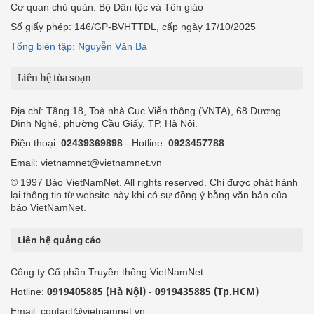
Cơ quan chủ quản: Bộ Dân tộc và Tôn giáo
Số giấy phép: 146/GP-BVHTTDL, cấp ngày 17/10/2025
Tổng biên tập: Nguyễn Văn Bá
Liên hệ tòa soạn
Địa chỉ: Tầng 18, Toà nhà Cục Viễn thông (VNTA), 68 Dương
Đình Nghệ, phường Cầu Giấy, TP. Hà Nội.
Điện thoại:
02439369898
- Hotline:
0923457788
Email: vietnamnet@vietnamnet.vn
© 1997 Báo VietNamNet. All rights reserved. Chỉ được phát hành
lại thông tin từ website này khi có sự đồng ý bằng văn bản của
báo VietNamNet.
Liên hệ quảng cáo
Công ty Cổ phần Truyền thông VietNamNet
0919405885 (Hà Nội)
0919435885 (Tp.HCM)
Hotline:
-
Email: contact@vietnamnet.vn