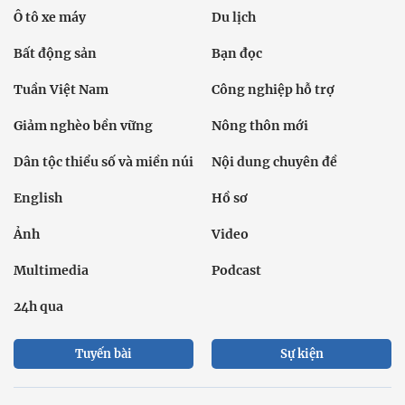
Ô tô xe máy
Du lịch
Bất động sản
Bạn đọc
Tuần Việt Nam
Công nghiệp hỗ trợ
Giảm nghèo bền vững
Nông thôn mới
Dân tộc thiểu số và miền núi
Nội dung chuyên đề
English
Hồ sơ
Ảnh
Video
Multimedia
Podcast
24h qua
Tuyến bài
Sự kiện