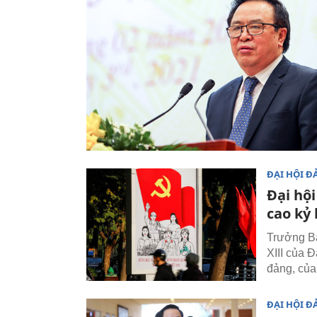
ĐẠI HỘI Đ
Đại hộ
cao kỷ 
Trưởng Ba
XIII của 
đảng, của
ĐẠI HỘI Đ