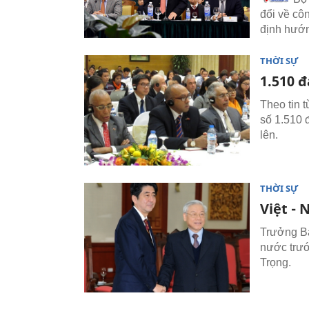
đổi về cô
định hướn
THỜI SỰ
1.510 đ
Theo tin 
số 1.510 
lên.
THỜI SỰ
Việt - 
Trưởng Ba
nước trướ
Trọng.