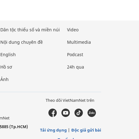
Dân tộc thiểu số và miền núi
Video
Nội dung chuyên đề
Multimedia
English
Podcast
Hồ sơ
24h qua
Ảnh
Theo dõi VietNamNet trên
amNet
5885 (Tp.HCM)
Tải ứng dụng
Độc giả gửi bài