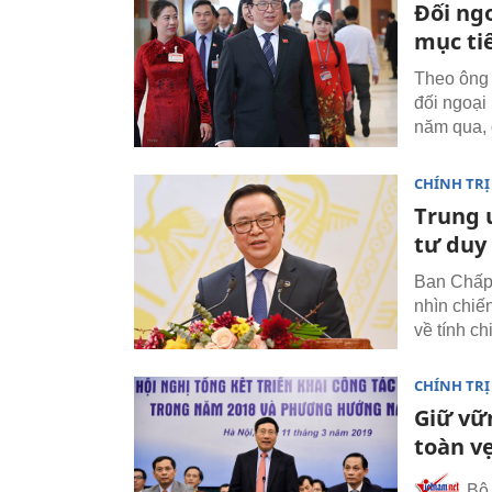
Đối ng
mục tiê
Theo ông 
đối ngoại
năm qua, 
CHÍNH TRỊ
Trung ư
tư duy
Ban Chấp 
nhìn chiế
về tính ch
CHÍNH TRỊ
Giữ vữ
toàn v
Bộ 