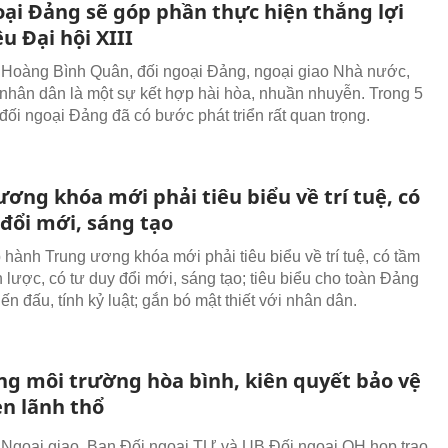
oại Đảng sẽ góp phần thực hiện thắng lợi
u Đại hội XIII
Hoàng Bình Quân, đối ngoại Đảng, ngoại giao Nhà nước,
 nhân dân là một sự kết hợp hài hòa, nhuần nhuyễn. Trong 5
đối ngoại Đảng đã có bước phát triển rất quan trọng.
ơng khóa mới phải tiêu biểu về trí tuệ, có
 đổi mới, sáng tạo
hành Trung ương khóa mới phải tiêu biểu về trí tuệ, có tầm
n lược, có tư duy đổi mới, sáng tạo; tiêu biểu cho toàn Đảng
iến đấu, tính kỷ luật; gắn bó mật thiết với nhân dân.
ng môi trường hòa bình, kiên quyết bảo vệ
ẹn lãnh thổ
Ngoại giao, Ban Đối ngoại TƯ và UB Đối ngoại QH họp trao