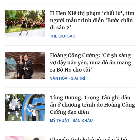
H'Hen Niê thị phạm 'chất lừ', tìm
người mẫu trình diễn 'Bước chân
di sản 2'
THẾ GIỚI SAO
Hoàng Công Cường: 'Cứ 5h sáng
vợ dậy nấu yến, mua đồ ăn mang
ra Bờ Hồ cho tôi'
VĂN HÓA - GIẢI TRÍ
Tùng Dương, Trọng Tấn ghi dấu
ấn ở chương trình do Hoàng Công
Cường đạo diễn
MỸ THUẬT - SÂN KHẤU
Chuyện tình ly kỳ của cô gái bỏ