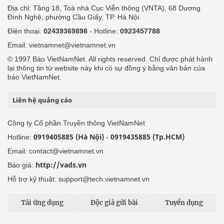
Địa chỉ: Tầng 18, Toà nhà Cục Viễn thông (VNTA), 68 Dương
Đình Nghệ, phường Cầu Giấy, TP. Hà Nội.
Điện thoại:
02439369898
- Hotline:
0923457788
Email: vietnamnet@vietnamnet.vn
© 1997 Báo VietNamNet. All rights reserved. Chỉ được phát hành
lại thông tin từ website này khi có sự đồng ý bằng văn bản của
báo VietNamNet.
Liên hệ quảng cáo
Công ty Cổ phần Truyền thông VietNamNet
0919405885 (Hà Nội)
0919435885 (Tp.HCM)
Hotline:
-
Email: contact@vietnamnet.vn
http://vads.vn
Báo giá:
Hỗ trợ kỹ thuật: support@tech.vietnamnet.vn
Tải ứng dụng
Độc giả gửi bài
Tuyển dụng