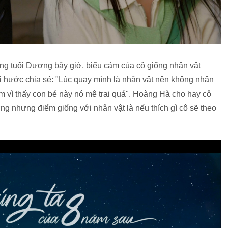
ng tuổi Dương bây giờ, biểu cảm của cô giống nhân vật
 hước chia sẻ: "Lúc quay mình là nhân vật nên không nhận
im vì thấy con bé này nó mê trai quá". Hoàng Hà cho hay cô
g nhưng điểm giống với nhân vật là nếu thích gì cô sẽ theo