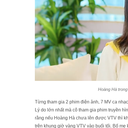
Hoàng Hà trong
Từng tham gia 2 phim điện ảnh, 7 MV ca nhạc
Lý do lớn nhất mà cô tham gia phim truyền hì
rằng nếu Hoàng Hà chưa lên được VTV thì khô
trên khung giờ vàng VTV vào buổi tối. Bố mẹ