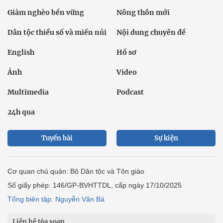
Giảm nghèo bền vững
Nông thôn mới
Dân tộc thiểu số và miền núi
Nội dung chuyên đề
English
Hồ sơ
Ảnh
Video
Multimedia
Podcast
24h qua
Tuyến bài
Sự kiện
Cơ quan chủ quản: Bộ Dân tộc và Tôn giáo
Số giấy phép: 146/GP-BVHTTDL, cấp ngày 17/10/2025
Tổng biên tập: Nguyễn Văn Bá
Liên hệ tòa soạn