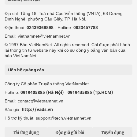
Địa chỉ: Tầng 18, Toà nhà Cục Viễn thông (VNTA), 68 Dương
Đình Nghệ, phường Cầu Giấy, TP. Hà Nội.
Điện thoại:
02439369898
- Hotline:
0923457788
Email: vietnamnet@vietnamnet.vn
© 1997 Báo VietNamNet. All rights reserved. Chỉ được phát hành
lại thông tin từ website này khi có sự đồng ý bằng văn bản của
báo VietNamNet.
Liên hệ quảng cáo
Công ty Cổ phần Truyền thông VietNamNet
0919405885 (Hà Nội)
0919435885 (Tp.HCM)
Hotline:
-
Email: contact@vietnamnet.vn
http://vads.vn
Báo giá:
Hỗ trợ kỹ thuật: support@tech.vietnamnet.vn
Tải ứng dụng
Độc giả gửi bài
Tuyển dụng