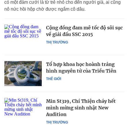
có một đám cưới là từ trẻ nhỏ cho đến người già, ai cũng
nô nức hồi hộp chờ được ngắm cô dâu.
Cộng đồng đam mê tốc độ sôi sục
về giải đấu SSC 2015
THỊ TRƯỜNG
Tổ hợp khoa học hoành tráng
hình nguyên tử của Triều Tiên
THẾ GIỚI
Min St319, Chí Thiện cháy hết
mình mừng sinh nhật New
Audition
THỊ TRƯỜNG