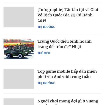
[Infographic] Tất tần tật về Giải
Vô Địch Quốc Gia 3Q Củ Hành
2015
THỊ TRƯỜNG
Trung Quốc diễu binh hoành
tráng để "răn đe" Nhật
THẾ GIỚI
Top game mobile hấp dẫn miễn
phí trên Android trong tuần
THỊ TRƯỜNG
Người chơi mong đợi gì ở Vương