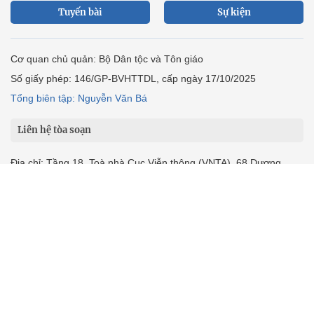
Tuyến bài
Sự kiện
Cơ quan chủ quản: Bộ Dân tộc và Tôn giáo
Số giấy phép: 146/GP-BVHTTDL, cấp ngày 17/10/2025
Tổng biên tập: Nguyễn Văn Bá
Liên hệ tòa soạn
Địa chỉ: Tầng 18, Toà nhà Cục Viễn thông (VNTA), 68 Dương
Đình Nghệ, phường Cầu Giấy, TP. Hà Nội.
Điện thoại:
02439369898
- Hotline:
0923457788
Email: vietnamnet@vietnamnet.vn
© 1997 Báo VietNamNet. All rights reserved. Chỉ được phát hành
lại thông tin từ website này khi có sự đồng ý bằng văn bản của
báo VietNamNet.
Liên hệ quảng cáo