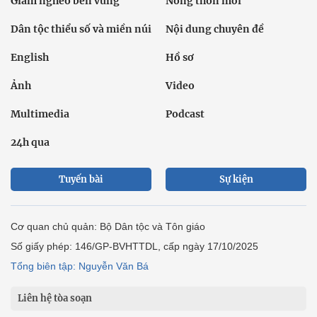
Giảm nghèo bền vững
Nông thôn mới
Dân tộc thiểu số và miền núi
Nội dung chuyên đề
English
Hồ sơ
Ảnh
Video
Multimedia
Podcast
24h qua
Tuyến bài
Sự kiện
Cơ quan chủ quản: Bộ Dân tộc và Tôn giáo
Số giấy phép: 146/GP-BVHTTDL, cấp ngày 17/10/2025
Tổng biên tập: Nguyễn Văn Bá
Liên hệ tòa soạn