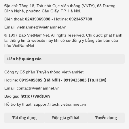
Địa chỉ: Tầng 18, Toà nhà Cục Viễn thông (VNTA), 68 Dương
Đình Nghệ, phường Cầu Giấy, TP. Hà Nội.
Điện thoại:
02439369898
- Hotline:
0923457788
Email: vietnamnet@vietnamnet.vn
© 1997 Báo VietNamNet. All rights reserved. Chỉ được phát hành
lại thông tin từ website này khi có sự đồng ý bằng văn bản của
báo VietNamNet.
Liên hệ quảng cáo
Công ty Cổ phần Truyền thông VietNamNet
0919405885 (Hà Nội)
0919435885 (Tp.HCM)
Hotline:
-
Email: contact@vietnamnet.vn
http://vads.vn
Báo giá:
Hỗ trợ kỹ thuật: support@tech.vietnamnet.vn
Tải ứng dụng
Độc giả gửi bài
Tuyển dụng