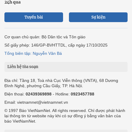
24h qua
Tuyến bài
Sự kiện
Cơ quan chủ quản: Bộ Dân tộc và Tôn giáo
Số giấy phép: 146/GP-BVHTTDL, cấp ngày 17/10/2025
Tổng biên tập: Nguyễn Văn Bá
Liên hệ tòa soạn
Địa chỉ: Tầng 18, Toà nhà Cục Viễn thông (VNTA), 68 Dương
Đình Nghệ, phường Cầu Giấy, TP. Hà Nội.
Điện thoại:
02439369898
- Hotline:
0923457788
Email: vietnamnet@vietnamnet.vn
© 1997 Báo VietNamNet. All rights reserved. Chỉ được phát hành
lại thông tin từ website này khi có sự đồng ý bằng văn bản của
báo VietNamNet.