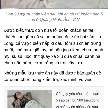
Hơn 20 người nhập viện sau khi ăn tối tại khách sạn 5
sao ở Quảng Ninh. Ảnh: C.V
Được biết, thực đơn bữa tối đoàn khách ăn tại
khách sạn gồm có salad hoàng đế, súp hải sản Hạ
Long, cá vược biển hấp xì dầu, tôm sú chiên trứng
muối, chả mực giã tay, bò nấu jagu kem chua, bánh
mỳ, su su luộc, thịt quay xá xíu dưa chua, canh hà
chua nấu nấm, cơm trắng và trái cây tươi.
Những mẫu lưu thức ăn này đã được bảo quản để
cơ quan chức năng kiểm tra, xác minh vụ việc.
Công ty yêu cầu khách sạn
5 sao đền bù 500 triệu đồng
vì nhân viên nhập viện sau