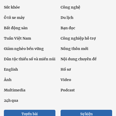
Sức khỏe
Công nghệ
Ô tô xe máy
Du lịch
Bất động sản
Bạn đọc
Tuần Việt Nam
Công nghiệp hỗ trợ
Giảm nghèo bền vững
Nông thôn mới
Dân tộc thiểu số và miền núi
Nội dung chuyên đề
English
Hồ sơ
Ảnh
Video
Multimedia
Podcast
24h qua
Tuyến bài
Sự kiện