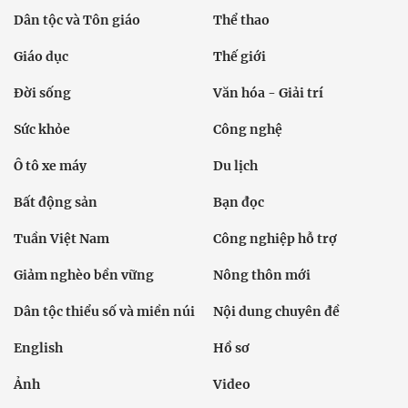
Dân tộc và Tôn giáo
Thể thao
Giáo dục
Thế giới
Đời sống
Văn hóa - Giải trí
Sức khỏe
Công nghệ
Ô tô xe máy
Du lịch
Bất động sản
Bạn đọc
Tuần Việt Nam
Công nghiệp hỗ trợ
Giảm nghèo bền vững
Nông thôn mới
Dân tộc thiểu số và miền núi
Nội dung chuyên đề
English
Hồ sơ
Ảnh
Video