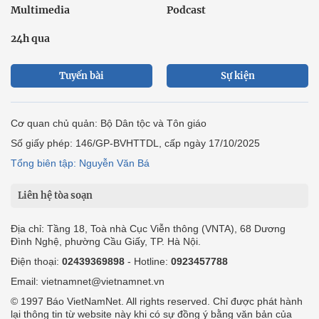
Multimedia
Podcast
24h qua
Tuyến bài
Sự kiện
Cơ quan chủ quản: Bộ Dân tộc và Tôn giáo
Số giấy phép: 146/GP-BVHTTDL, cấp ngày 17/10/2025
Tổng biên tập: Nguyễn Văn Bá
Liên hệ tòa soạn
Địa chỉ: Tầng 18, Toà nhà Cục Viễn thông (VNTA), 68 Dương
Đình Nghệ, phường Cầu Giấy, TP. Hà Nội.
Điện thoại:
02439369898
- Hotline:
0923457788
Email: vietnamnet@vietnamnet.vn
© 1997 Báo VietNamNet. All rights reserved. Chỉ được phát hành
lại thông tin từ website này khi có sự đồng ý bằng văn bản của