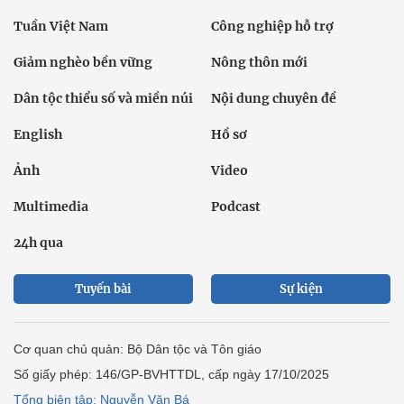
Tuần Việt Nam
Công nghiệp hỗ trợ
Giảm nghèo bền vững
Nông thôn mới
Dân tộc thiểu số và miền núi
Nội dung chuyên đề
English
Hồ sơ
Ảnh
Video
Multimedia
Podcast
24h qua
Tuyến bài
Sự kiện
Cơ quan chủ quản: Bộ Dân tộc và Tôn giáo
Số giấy phép: 146/GP-BVHTTDL, cấp ngày 17/10/2025
Tổng biên tập: Nguyễn Văn Bá