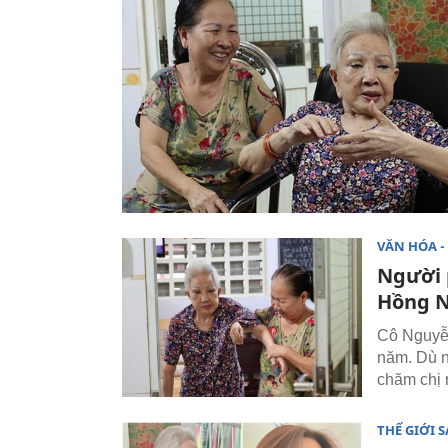
VĂN HÓA - 
Người 
Hồng N
Cô Nguyễn
năm. Dù n
chăm chị r
THẾ GIỚI 