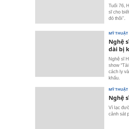
Tuổi 76, 
sĩ cho biế
đó thôi".
MỸ THUẬT 
Nghệ s
dài bị 
Nghệ sĩ H
show “Tài
cách ly v
khấu.
MỸ THUẬT 
Nghệ s
Vì lạc đư
cảnh sát 