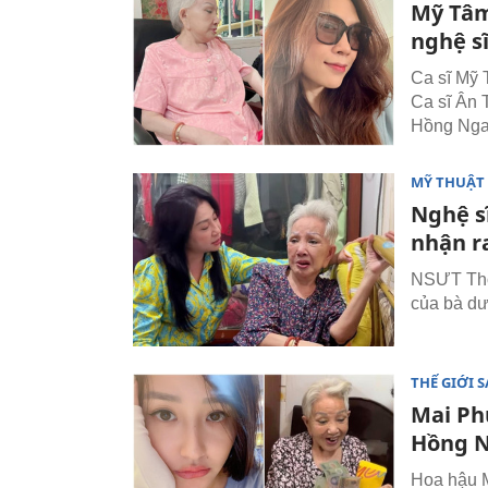
Mỹ Tâm 
nghệ s
Ca sĩ Mỹ 
Ca sĩ Ân T
Hồng Nga
MỸ THUẬT 
Nghệ s
nhận r
NSƯT Thoạ
của bà dư
THẾ GIỚI 
Mai Ph
Hồng N
Hoa hậu M