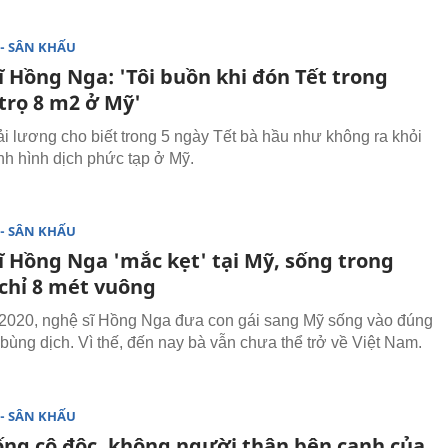
- SÂN KHẤU
ĩ Hồng Nga: 'Tôi buồn khi đón Tết trong
trọ 8 m2 ở Mỹ'
ải lương cho biết trong 5 ngày Tết bà hầu như không ra khỏi
ình hình dịch phức tạp ở Mỹ.
- SÂN KHẤU
ĩ Hồng Nga 'mắc kẹt' tại Mỹ, sống trong
chỉ 8 mét vuông
020, nghệ sĩ Hồng Nga đưa con gái sang Mỹ sống vào đúng
 bùng dịch. Vì thế, đến nay bà vẫn chưa thể trở về Việt Nam.
- SÂN KHẤU
ống cô độc, không người thân bên cạnh của