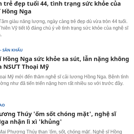
trẻ đẹp tuổi 44, tình trạng sức khỏe của
ĩ Hồng Nga
Tâm giàu năng lượng, ngày càng trẻ đẹp dù vừa tròn 44 tuổi.
hiên Vỹ tiết lộ đáng chú ý về tình trạng sức khỏe của nghệ sĩ
.
- SÂN KHẤU
ĩ Hồng Nga sức khỏe sa sút, lẫn nặng không
a NSƯT Thoại Mỹ
i Mỹ mới đến thăm nghệ sĩ cải lương Hồng Nga. Bệnh tình
ờng như đã tiến triển nặng hơn rất nhiều so với trước đây.
SAO
ương Thúy 'ốm sốt chóng mặt', nghệ sĩ
ga nhận lì xì 'khủng'
ai Phương Thúy than 'ốm, sốt, chóng mặt'. Nghệ sĩ Hồng