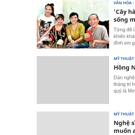
VĂN HÓA - 
'Cây hà
sống m
Từng để l
khiến khá
đình em gá
MỸ THUẬT 
Hồng N
Dàn nghệ 
tháng trì 
quý là Mi
MỸ THUẬT 
Nghệ s
muốn a