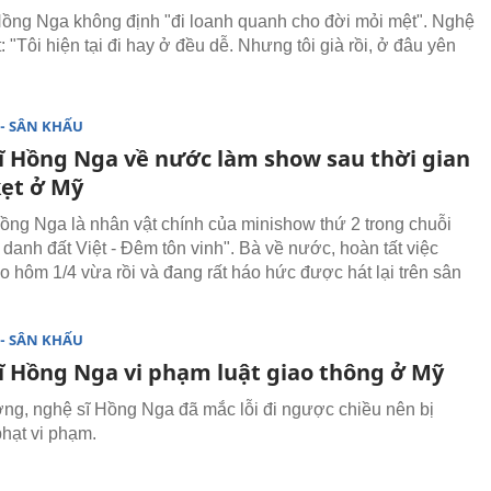
Hồng Nga không định "đi loanh quanh cho đời mỏi mệt". Nghệ
t: "Tôi hiện tại đi hay ở đều dễ. Nhưng tôi già rồi, ở đâu yên
- SÂN KHẤU
ĩ Hồng Nga về nước làm show sau thời gian
kẹt ở Mỹ
ồng Nga là nhân vật chính của minishow thứ 2 trong chuỗi
 danh đất Việt - Đêm tôn vinh". Bà về nước, hoàn tất việc
ào hôm 1/4 vừa rồi và đang rất háo hức được hát lại trên sân
- SÂN KHẤU
ĩ Hồng Nga vi phạm luật giao thông ở Mỹ
ờng, nghệ sĩ Hồng Nga đã mắc lỗi đi ngược chiều nên bị
phạt vi phạm.