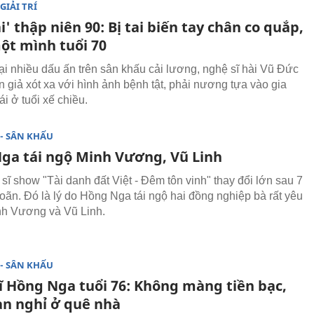
GIẢI TRÍ
i' thập niên 90: Bị tai biến tay chân co quắp,
ột mình tuổi 70
ại nhiều dấu ấn trên sân khấu cải lương, nghệ sĩ hài Vũ Đức
n giả xót xa với hình ảnh bệnh tật, phải nương tựa vào gia
i ở tuổi xế chiều.
- SÂN KHẤU
ga tái ngộ Minh Vương, Vũ Linh
sĩ show "Tài danh đất Việt - Đêm tôn vinh" thay đổi lớn sau 7
hoãn. Đó là lý do Hồng Nga tái ngộ hai đồng nghiệp bà rất yêu
nh Vương và Vũ Linh.
- SÂN KHẤU
ĩ Hồng Nga tuổi 76: Không màng tiền bạc,
n nghỉ ở quê nhà