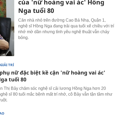
của 'nữ hoàng vai ác' Hồng
Nga tuổi 80
Căn nhà nhỏ trên đường Cao Bá Nhạ, Quận 1,
nghệ sĩ Hồng Nga đang trải qua tuổi xế chiều với trí
nhớ mờ dần nhưng tình yêu nghệ thuật vẫn cháy
bỏng.
GIẢI TRÍ
phụ nữ đặc biệt kề cận 'nữ hoàng vai ác'
ga tuổi 80
 Thị Bảy chăm sóc nghệ sĩ cải lương Hồng Nga hơn 20
ghệ sĩ 80 tuổi mắc bệnh mất trí nhớ, cô Bảy vẫn tận tâm như
uột.
SAO