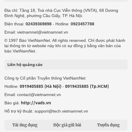
Địa chỉ: Tầng 18, Toà nhà Cục Viễn thông (VNTA), 68 Dương
Đình Nghệ, phường Cầu Giấy, TP. Hà Nội.
Điện thoại:
02439369898
- Hotline:
0923457788
Email: vietnamnet@vietnamnet.vn
© 1997 Báo VietNamNet. All rights reserved. Chỉ được phát hành
lại thông tin từ website này khi có sự đồng ý bằng văn bản của
báo VietNamNet.
Liên hệ quảng cáo
Công ty Cổ phần Truyền thông VietNamNet
0919405885 (Hà Nội)
0919435885 (Tp.HCM)
Hotline:
-
Email: contact@vietnamnet.vn
http://vads.vn
Báo giá:
Hỗ trợ kỹ thuật: support@tech.vietnamnet.vn
Tải ứng dụng
Độc giả gửi bài
Tuyển dụng