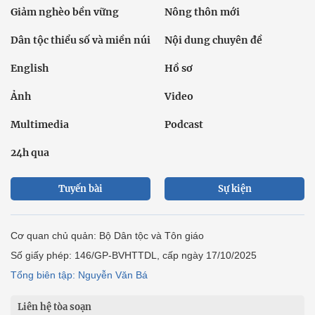
Giảm nghèo bền vững
Nông thôn mới
Dân tộc thiểu số và miền núi
Nội dung chuyên đề
English
Hồ sơ
Ảnh
Video
Multimedia
Podcast
24h qua
Tuyến bài
Sự kiện
Cơ quan chủ quản: Bộ Dân tộc và Tôn giáo
Số giấy phép: 146/GP-BVHTTDL, cấp ngày 17/10/2025
Tổng biên tập: Nguyễn Văn Bá
Liên hệ tòa soạn