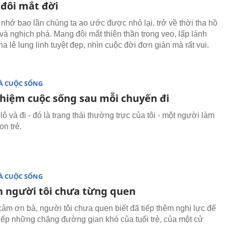
 đôi mắt đời
nhớ bao lần chúng ta ao ước được nhỏ lại, trở về thời tha hồ
và nghịch phá. Mang đôi mắt thiên thần trong veo, lấp lánh
ha lê lung linh tuyệt đẹp, nhìn cuộc đời đơn giản mà rất vui.
À CUỘC SỐNG
ghiệm cuộc sống sau mỗi chuyến đi
ô và đi - đó là trạng thái thường trực của tôi - một người làm
on trẻ.
À CUỘC SỐNG
 người tôi chưa từng quen
cảm ơn bà, người tôi chưa quen biết đã tiếp thêm nghị lực để
tiếp những chặng đường gian khó của tuổi trẻ, của một cử