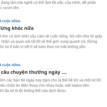
 đang làm trái nghề có thể làm tốt việc của mình, để phấn
ực vươn lên.
À CUỘC SỐNG
đừng khóc nữa
é thơ có ánh nhìn sâu cảm về cuộc sống. Nó vốn như tờ giấy
n nhận và quan sát rất tốt về thế giới xung quanh nó. Đừng
ồn nó ô bẩn vì vết ố sẽ bám theo nó mãi không yên.
À CUỘC SỐNG
câu chuyện thường ngày ….
lớn các bạn trẻ ngày nay (tạm cho là thế hệ 9X và một số 8X
nếu nhắn tin điện thoại cho nhau hoặc viết status trên
thì đa số là tôi không thể nào dịch được