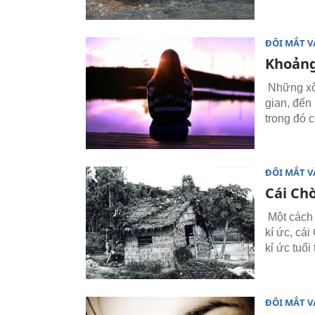
ĐÔI MẮT V
Khoảng
Những xô 
gian, đến
trong đó c
ĐÔI MẮT V
Cái Chò
Một cách 
kí ức, cá
kỉ ức tuổi
ĐÔI MẮT V