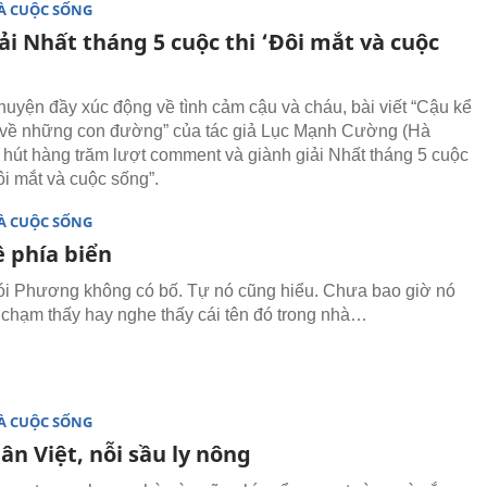
À CUỘC SỐNG
ải Nhất tháng 5 cuộc thi ‘Đôi mắt và cuộc
huyện đầy xúc động về tình cảm cậu và cháu, bài viết “Cậu kể
 về những con đường” của tác giả Lục Mạnh Cường (Hà
 hút hàng trăm lượt comment và giành giải Nhất tháng 5 cuộc
Đôi mắt và cuộc sống”.
À CUỘC SỐNG
ề phía biển
ói Phương không có bố. Tự nó cũng hiểu. Chưa bao giờ nó
, chạm thấy hay nghe thấy cái tên đó trong nhà…
À CUỘC SỐNG
n Việt, nỗi sầu ly nông