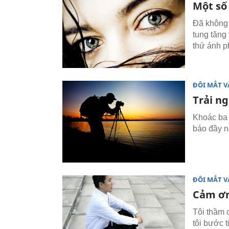
Một số
Đã không 
tung tăng 
thứ ánh p
ĐÔI MẮT V
Trải n
Khoác ba l
báo đầy n
ĐÔI MẮT V
Cảm ơn
Tôi thầm 
tôi bước 