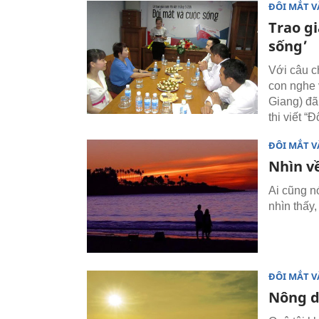
ĐÔI MẮT V
Trao gi
sống’
Với câu c
con nghe
Giang) đã
thi viết “
ĐÔI MẮT V
Nhìn v
Ai cũng n
nhìn thấy
ĐÔI MẮT V
Nông dâ