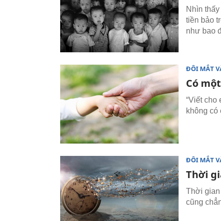
Nhìn thấy
tiền bảo t
như bao đứ
ĐÔI MẮT V
Có một
“Viết cho 
không có 
ĐÔI MẮT V
Thời gi
Thời gian
cũng chẳn