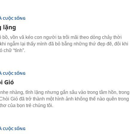
À CUỘC SỐNG
 lặng
bồ, vồn vã kéo con người ta trôi mãi theo dòng chảy thời
 khi ngẫm lại thấy mình đã bỏ bẵng những thứ đẹp đẽ, đôi khi
ó chữ “tình”.
À CUỘC SỐNG
i Gió
nhẹ nhàng, tĩnh lặng nhưng gắn sâu vào trong tâm hồn, trong
i Chòi Gió đã trở thành một hình ảnh không thể nào quên trong
 thơ của bọn trẻ chúng tôi.
À CUỘC SỐNG