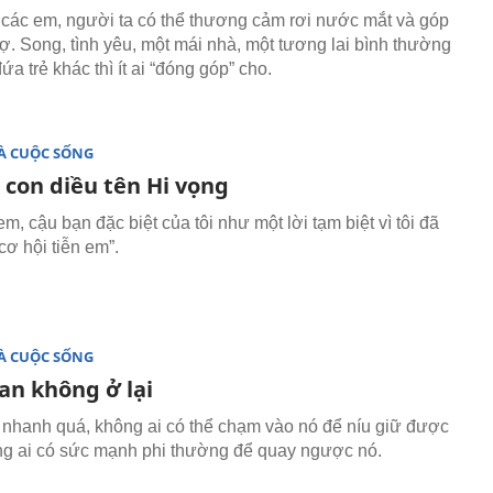
 các em, người ta có thể thương cảm rơi nước mắt và góp
rợ. Song, tình yêu, một mái nhà, một tương lai bình thường
a trẻ khác thì ít ai “đóng góp” cho.
À CUỘC SỐNG
 con diều tên Hi vọng
em, cậu bạn đặc biệt của tôi như một lời tạm biệt vì tôi đã
cơ hội tiễn em”.
À CUỘC SỐNG
an không ở lại
 nhanh quá, không ai có thể chạm vào nó để níu giữ được
g ai có sức mạnh phi thường để quay ngược nó.