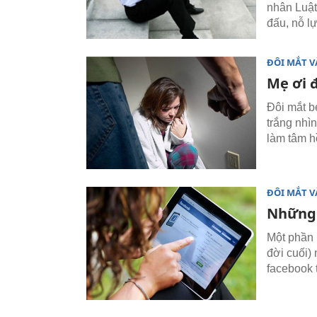
nhân Luật
đấu, nỗ l
ĐÔI MẮT V
Mẹ ơi 
Đôi mắt b
trắng nhì
làm tâm h
ĐÔI MẮT V
Những 
Một phần 
đời cuối) 
facebook 