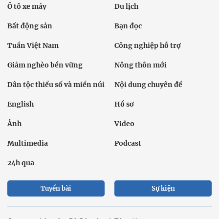
Ô tô xe máy
Du lịch
Bất động sản
Bạn đọc
Tuần Việt Nam
Công nghiệp hỗ trợ
Giảm nghèo bền vững
Nông thôn mới
Dân tộc thiểu số và miền núi
Nội dung chuyên đề
English
Hồ sơ
Ảnh
Video
Multimedia
Podcast
24h qua
Tuyến bài
Sự kiện