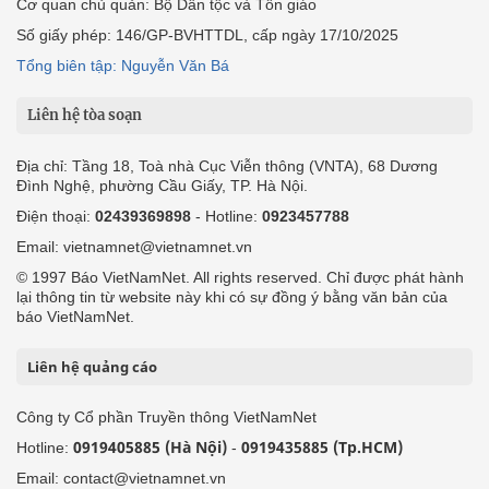
Cơ quan chủ quản: Bộ Dân tộc và Tôn giáo
Số giấy phép: 146/GP-BVHTTDL, cấp ngày 17/10/2025
Tổng biên tập: Nguyễn Văn Bá
Liên hệ tòa soạn
Địa chỉ: Tầng 18, Toà nhà Cục Viễn thông (VNTA), 68 Dương
Đình Nghệ, phường Cầu Giấy, TP. Hà Nội.
Điện thoại:
02439369898
- Hotline:
0923457788
Email: vietnamnet@vietnamnet.vn
© 1997 Báo VietNamNet. All rights reserved. Chỉ được phát hành
lại thông tin từ website này khi có sự đồng ý bằng văn bản của
báo VietNamNet.
Liên hệ quảng cáo
Công ty Cổ phần Truyền thông VietNamNet
0919405885 (Hà Nội)
0919435885 (Tp.HCM)
Hotline:
-
Email: contact@vietnamnet.vn