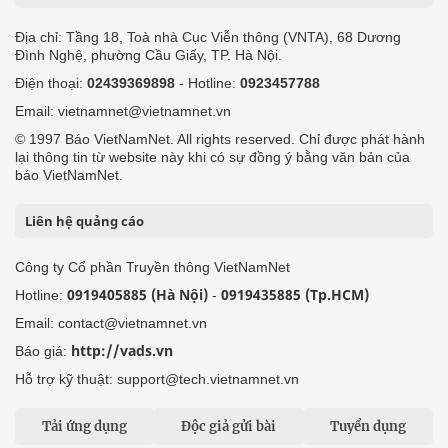
Địa chỉ: Tầng 18, Toà nhà Cục Viễn thông (VNTA), 68 Dương
Đình Nghệ, phường Cầu Giấy, TP. Hà Nội.
Điện thoại:
02439369898
- Hotline:
0923457788
Email: vietnamnet@vietnamnet.vn
© 1997 Báo VietNamNet. All rights reserved. Chỉ được phát hành
lại thông tin từ website này khi có sự đồng ý bằng văn bản của
báo VietNamNet.
Liên hệ quảng cáo
Công ty Cổ phần Truyền thông VietNamNet
0919405885 (Hà Nội)
0919435885 (Tp.HCM)
Hotline:
-
Email: contact@vietnamnet.vn
http://vads.vn
Báo giá:
Hỗ trợ kỹ thuật: support@tech.vietnamnet.vn
Tải ứng dụng
Độc giả gửi bài
Tuyển dụng