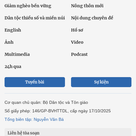
Giảm nghèo bền vững
Nông thôn mới
Dân tộc thiểu số và miền núi
Nội dung chuyên đề
English
Hồ sơ
Ảnh
Video
Multimedia
Podcast
24h qua
Tuyến bài
Sự kiện
Cơ quan chủ quản: Bộ Dân tộc và Tôn giáo
Số giấy phép: 146/GP-BVHTTDL, cấp ngày 17/10/2025
Tổng biên tập: Nguyễn Văn Bá
Liên hệ tòa soạn