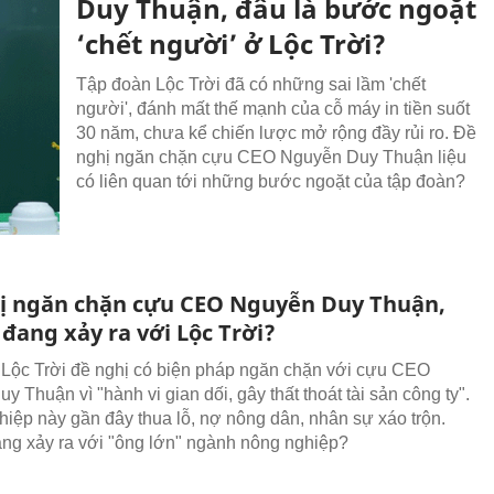
Duy Thuận, đâu là bước ngoặt
‘chết người’ ở Lộc Trời?
Tập đoàn Lộc Trời đã có những sai lầm 'chết
người', đánh mất thế mạnh của cỗ máy in tiền suốt
30 năm, chưa kể chiến lược mở rộng đầy rủi ro. Đề
nghị ngăn chặn cựu CEO Nguyễn Duy Thuận liệu
có liên quan tới những bước ngoặt của tập đoàn?
ị ngăn chặn cựu CEO Nguyễn Duy Thuận,
 đang xảy ra với Lộc Trời?
Lộc Trời đề nghị có biện pháp ngăn chặn với cựu CEO
 Thuận vì "hành vi gian dối, gây thất thoát tài sản công ty".
iệp này gần đây thua lỗ, nợ nông dân, nhân sự xáo trộn.
ang xảy ra với "ông lớn" ngành nông nghiệp?