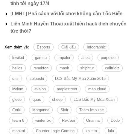
tính tới ngày 17/4
[LMHT] Phá cách với lối chơi không cần Tốc Biến
Liên Minh Huyền Thoại xuất hiện hack dịch chuyển
tức thời?
Xem thêm về:
Esports
Giải đấu
Infographic
kiwikid
gamsu
impaler
altec
porpoise
helios
renekton
mash
shiphtur
calitrlolz
cris
solooshi
LCS Bắc Mỹ Mùa Xuân 2015
iwdom
avalon
maplestreet
man cloud
gleeb
quas
sheep
LCS Bắc Mỹ Mùa Xuân
Corki
Morganna
Sivir
Team Impulse
team 8
winterfox
Rek'Sai
Orianna
Dodo
maokai
Counter Logic Gaming
kalista
lulu