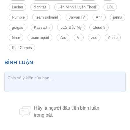
Lucian
dignitas
Liên Minh Huyền Thoại
LOL
Rumble
team solomid
Jarvan IV
Ahri
janna
gragas
Kassadin
LCS Bắc Mỹ
Cloud 9
Gnar
team liquid
Zac
Vi
zed
Annie
Riot Games