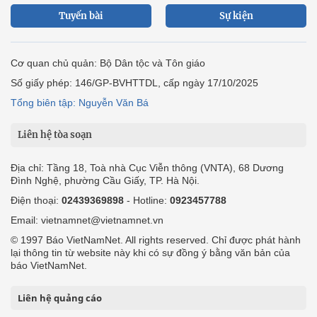
Tuyến bài
Sự kiện
Cơ quan chủ quản: Bộ Dân tộc và Tôn giáo
Số giấy phép: 146/GP-BVHTTDL, cấp ngày 17/10/2025
Tổng biên tập: Nguyễn Văn Bá
Liên hệ tòa soạn
Địa chỉ: Tầng 18, Toà nhà Cục Viễn thông (VNTA), 68 Dương
Đình Nghệ, phường Cầu Giấy, TP. Hà Nội.
Điện thoại:
02439369898
- Hotline:
0923457788
Email: vietnamnet@vietnamnet.vn
© 1997 Báo VietNamNet. All rights reserved. Chỉ được phát hành
lại thông tin từ website này khi có sự đồng ý bằng văn bản của
báo VietNamNet.
Liên hệ quảng cáo