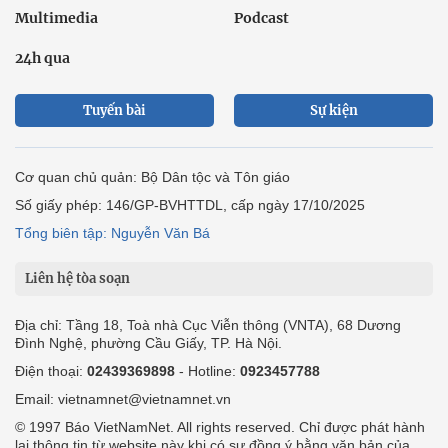
Multimedia
Podcast
24h qua
Tuyến bài
Sự kiện
Cơ quan chủ quản: Bộ Dân tộc và Tôn giáo
Số giấy phép: 146/GP-BVHTTDL, cấp ngày 17/10/2025
Tổng biên tập: Nguyễn Văn Bá
Liên hệ tòa soạn
Địa chỉ: Tầng 18, Toà nhà Cục Viễn thông (VNTA), 68 Dương
Đình Nghệ, phường Cầu Giấy, TP. Hà Nội.
Điện thoại:
02439369898
- Hotline:
0923457788
Email: vietnamnet@vietnamnet.vn
© 1997 Báo VietNamNet. All rights reserved. Chỉ được phát hành
lại thông tin từ website này khi có sự đồng ý bằng văn bản của