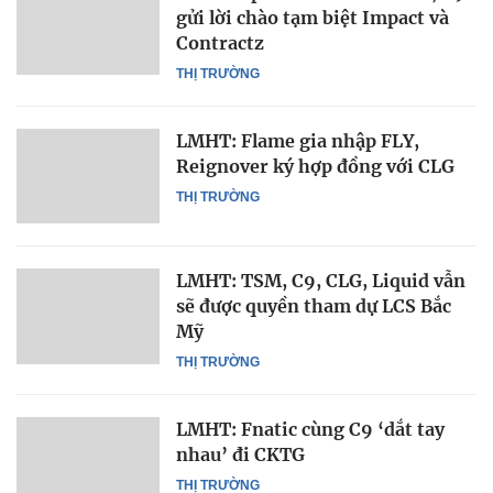
gửi lời chào tạm biệt Impact và
Contractz
THỊ TRƯỜNG
LMHT: Flame gia nhập FLY,
Reignover ký hợp đồng với CLG
THỊ TRƯỜNG
LMHT: TSM, C9, CLG, Liquid vẫn
sẽ được quyền tham dự LCS Bắc
Mỹ
THỊ TRƯỜNG
LMHT: Fnatic cùng C9 ‘dắt tay
nhau’ đi CKTG
THỊ TRƯỜNG