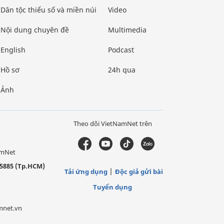
Dân tộc thiểu số và miền núi
Video
Nội dung chuyên đề
Multimedia
English
Podcast
Hồ sơ
24h qua
Ảnh
Theo dõi VietNamNet trên
amNet
5885 (Tp.HCM)
Tải ứng dụng
Độc giả gửi bài
Tuyển dụng
mnet.vn