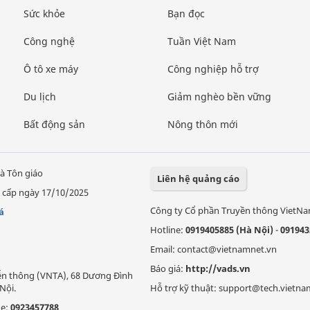
Sức khỏe
Bạn đọc
Công nghệ
Tuần Việt Nam
Ô tô xe máy
Công nghiệp hỗ trợ
Du lịch
Giảm nghèo bền vững
Bất động sản
Nông thôn mới
à Tôn giáo
Liên hệ quảng cáo
 cấp ngày 17/10/2025
Công ty Cổ phần Truyền thông VietN
á
Hotline:
0919405885 (Hà Nội)
-
091943
Email: contact@vietnamnet.vn
Báo giá:
http://vads.vn
Viễn thông (VNTA), 68 Dương Đình
Nội.
Hỗ trợ kỹ thuật: support@tech.vietna
ne:
0923457788