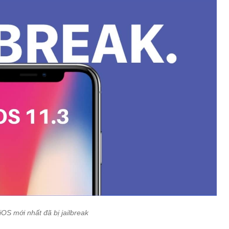
iOS mới nhất đã bị jailbreak