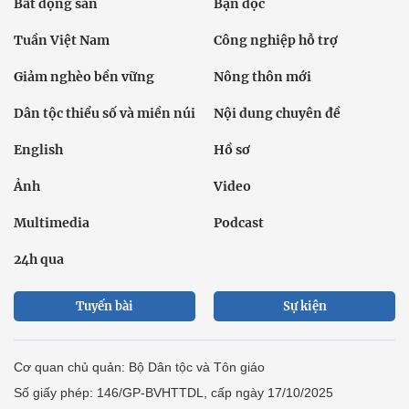
Bất động sản
Bạn đọc
Tuần Việt Nam
Công nghiệp hỗ trợ
Giảm nghèo bền vững
Nông thôn mới
Dân tộc thiểu số và miền núi
Nội dung chuyên đề
English
Hồ sơ
Ảnh
Video
Multimedia
Podcast
24h qua
Tuyến bài
Sự kiện
Cơ quan chủ quản: Bộ Dân tộc và Tôn giáo
Số giấy phép: 146/GP-BVHTTDL, cấp ngày 17/10/2025