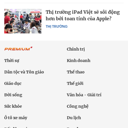
Thị trường iPad Việt sẽ sôi động
hơn bởi toan tính của Apple?
THỊ TRƯỜNG
Chính trị
Thời sự
Kinh doanh
Dân tộc và Tôn giáo
Thể thao
Giáo dục
Thế giới
Đời sống
Văn hóa - Giải trí
Sức khỏe
Công nghệ
Ô tô xe máy
Du lịch