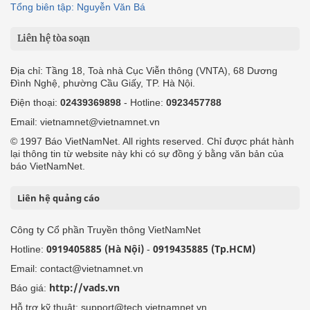
Tổng biên tập: Nguyễn Văn Bá
Liên hệ tòa soạn
Địa chỉ: Tầng 18, Toà nhà Cục Viễn thông (VNTA), 68 Dương
Đình Nghệ, phường Cầu Giấy, TP. Hà Nội.
Điện thoại:
02439369898
- Hotline:
0923457788
Email: vietnamnet@vietnamnet.vn
© 1997 Báo VietNamNet. All rights reserved. Chỉ được phát hành
lại thông tin từ website này khi có sự đồng ý bằng văn bản của
báo VietNamNet.
Liên hệ quảng cáo
Công ty Cổ phần Truyền thông VietNamNet
0919405885 (Hà Nội)
0919435885 (Tp.HCM)
Hotline:
-
Email: contact@vietnamnet.vn
http://vads.vn
Báo giá:
Hỗ trợ kỹ thuật: support@tech.vietnamnet.vn