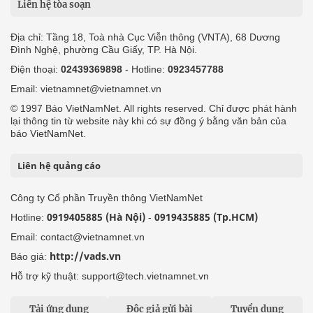
Liên hệ tòa soạn
Địa chỉ: Tầng 18, Toà nhà Cục Viễn thông (VNTA), 68 Dương
Đình Nghệ, phường Cầu Giấy, TP. Hà Nội.
Điện thoại:
02439369898
- Hotline:
0923457788
Email: vietnamnet@vietnamnet.vn
© 1997 Báo VietNamNet. All rights reserved. Chỉ được phát hành
lại thông tin từ website này khi có sự đồng ý bằng văn bản của
báo VietNamNet.
Liên hệ quảng cáo
Công ty Cổ phần Truyền thông VietNamNet
0919405885 (Hà Nội)
0919435885 (Tp.HCM)
Hotline:
-
Email: contact@vietnamnet.vn
http://vads.vn
Báo giá:
Hỗ trợ kỹ thuật: support@tech.vietnamnet.vn
Tải ứng dụng
Độc giả gửi bài
Tuyển dụng