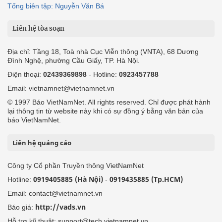
Tổng biên tập: Nguyễn Văn Bá
Liên hệ tòa soạn
Địa chỉ: Tầng 18, Toà nhà Cục Viễn thông (VNTA), 68 Dương
Đình Nghệ, phường Cầu Giấy, TP. Hà Nội.
Điện thoại:
02439369898
- Hotline:
0923457788
Email: vietnamnet@vietnamnet.vn
© 1997 Báo VietNamNet. All rights reserved. Chỉ được phát hành
lại thông tin từ website này khi có sự đồng ý bằng văn bản của
báo VietNamNet.
Liên hệ quảng cáo
Công ty Cổ phần Truyền thông VietNamNet
0919405885 (Hà Nội)
0919435885 (Tp.HCM)
Hotline:
-
Email: contact@vietnamnet.vn
http://vads.vn
Báo giá:
Hỗ trợ kỹ thuật: support@tech.vietnamnet.vn