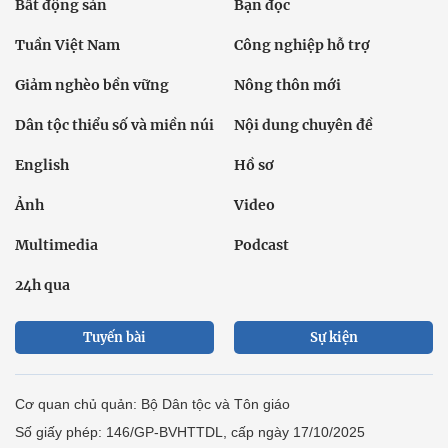
Bất động sản
Bạn đọc
Tuần Việt Nam
Công nghiệp hỗ trợ
Giảm nghèo bền vững
Nông thôn mới
Dân tộc thiểu số và miền núi
Nội dung chuyên đề
English
Hồ sơ
Ảnh
Video
Multimedia
Podcast
24h qua
Tuyến bài
Sự kiện
Cơ quan chủ quản: Bộ Dân tộc và Tôn giáo
Số giấy phép: 146/GP-BVHTTDL, cấp ngày 17/10/2025