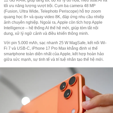
12 GB RAM, giúp tăng tốc độ xử lý đồ họa, hiệu suất AI và
tối ưu năng lượng vượt trội. Cụm ba camera 48 MP
(Fusion, Ultra Wide, Telephoto Periscope) hỗ trợ zoom
quang học 8× và quay video 8K, đáp ứng nhu cầu nhiếp
ảnh chuyên nghiệp. Ngoài ra, Apple còn tích hợp Apple
Intelligence – hệ thống AI thế hệ mới, giúp tóm tắt nội
dung, xử lý ngữ cảnh và điều khiển thông minh.
Với pin 5.000 mAh, sạc nhanh 25 W MagSafe, kết nối Wi-
Fi 7 và USB-C, iPhone 17 Pro Max khẳng định vị thế
smartphone toàn diện nhất của Apple, kết hợp hoàn hảo
giữa sức mạnh, sự tinh tế và trí tuệ nhân tạo thế hệ mới.