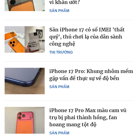
vì khăn ướt?
SẢN PHẨM
Săn iPhone 17 có số IMEI 'thất
quý', thú chơi lạ của dân sành
công nghệ
THỊ TRƯỜNG
iPhone 17 Pro: Khung nhôm mềm
gặp vấn đề thực sự về độ bền
SẢN PHẨM
iPhone 17 Pro Max màu cam vũ
trụ bị phai thành hồng, fan
hoang mang tột độ
SẢN PHẨM