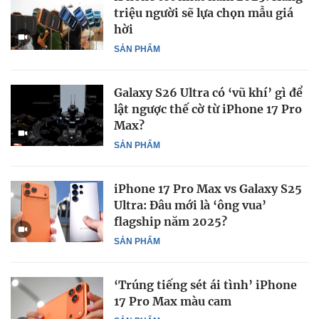
triệu người sẽ lựa chọn mẫu giá
hời
SẢN PHẨM
Galaxy S26 Ultra có ‘vũ khí’ gì để
lật ngược thế cờ từ iPhone 17 Pro
Max?
SẢN PHẨM
iPhone 17 Pro Max vs Galaxy S25
Ultra: Đâu mới là ‘ông vua’
flagship năm 2025?
SẢN PHẨM
‘Trúng tiếng sét ái tình’ iPhone
17 Pro Max màu cam