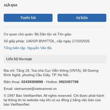
24h qua
Tuyến bài
Sự kiện
Cơ quan chủ quản: Bộ Dân tộc và Tôn giáo
Số giấy phép: 146/GP-BVHTTDL, cấp ngày 17/10/2025
Tổng biên tập: Nguyễn Văn Bá
Liên hệ tòa soạn
Địa chỉ: Tầng 18, Toà nhà Cục Viễn thông (VNTA), 68 Dương
Đình Nghệ, phường Cầu Giấy, TP. Hà Nội.
Điện thoại:
02439369898
- Hotline:
0923457788
Email: vietnamnet@vietnamnet.vn
© 1997 Báo VietNamNet. All rights reserved. Chỉ được phát hành
lại thông tin từ website này khi có sự đồng ý bằng văn bản của
báo VietNamNet.