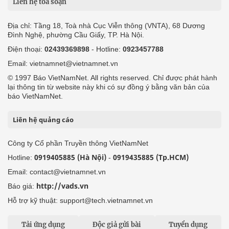
Liên hệ tòa soạn
Địa chỉ: Tầng 18, Toà nhà Cục Viễn thông (VNTA), 68 Dương
Đình Nghệ, phường Cầu Giấy, TP. Hà Nội.
Điện thoại:
02439369898
- Hotline:
0923457788
Email: vietnamnet@vietnamnet.vn
© 1997 Báo VietNamNet. All rights reserved. Chỉ được phát hành
lại thông tin từ website này khi có sự đồng ý bằng văn bản của
báo VietNamNet.
Liên hệ quảng cáo
Công ty Cổ phần Truyền thông VietNamNet
0919405885 (Hà Nội)
0919435885 (Tp.HCM)
Hotline:
-
Email: contact@vietnamnet.vn
http://vads.vn
Báo giá:
Hỗ trợ kỹ thuật: support@tech.vietnamnet.vn
Tải ứng dụng
Độc giả gửi bài
Tuyển dụng