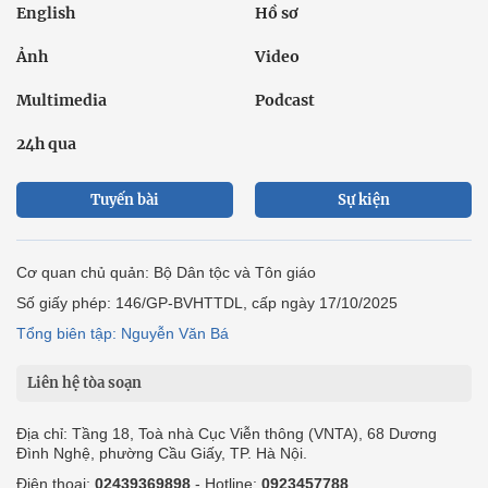
English
Hồ sơ
Ảnh
Video
Multimedia
Podcast
24h qua
Tuyến bài
Sự kiện
Cơ quan chủ quản: Bộ Dân tộc và Tôn giáo
Số giấy phép: 146/GP-BVHTTDL, cấp ngày 17/10/2025
Tổng biên tập: Nguyễn Văn Bá
Liên hệ tòa soạn
Địa chỉ: Tầng 18, Toà nhà Cục Viễn thông (VNTA), 68 Dương
Đình Nghệ, phường Cầu Giấy, TP. Hà Nội.
Điện thoại:
02439369898
- Hotline:
0923457788