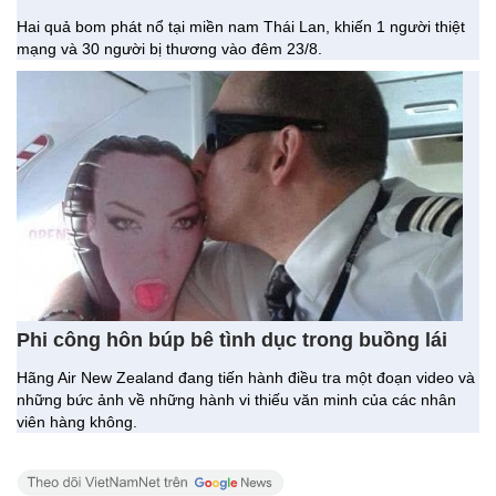
Triều Tiên rải mìn ở làng đình chiến
Triều Tiên vừa tiến hành rải mìn ở khu vực phi quân sự (DMZ)
nằm giữa nước này với Hàn Quốc.
Thái Lan lại rung chuyển vì nổ bom kép
Hai quả bom phát nổ tại miền nam Thái Lan, khiến 1 người thiệt