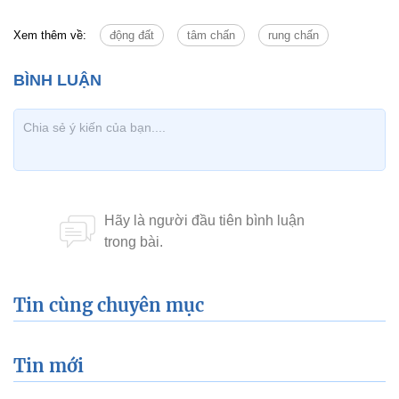
mạng và 30 người bị thương vào đêm 23/8.
Phi công hôn búp bê tình dục trong buồng lái
Hãng Air New Zealand đang tiến hành điều tra một đoạn video và
những bức ảnh về những hành vi thiếu văn minh của các nhân
viên hàng không.
Xem thêm về:
động đất
tâm chấn
rung chấn