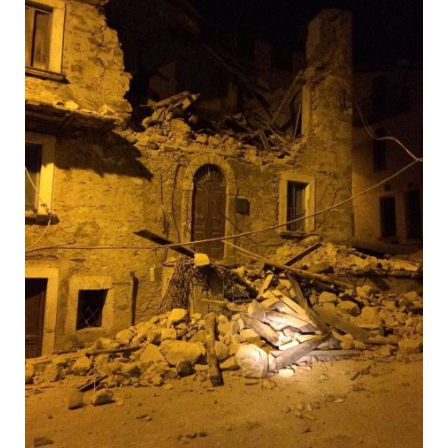
Ngay giữa thủ đô Roma và Florence cũng có thể
cảm nhận được những rung chuyển mạnh.
Sergio Pirozzi, thị trưởng thị trấn Amatrice tại tại tỉnh
Rieti với 2.700 dân cho hay, họ cần sự trợ giúp
khaarna cấp.