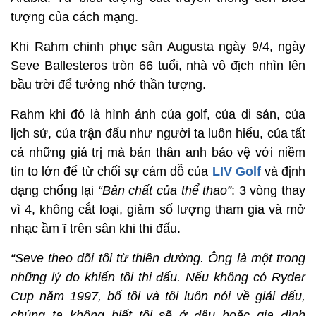
tượng của cách mạng.
Khi Rahm chinh phục sân Augusta ngày 9/4, ngày
Seve Ballesteros tròn 66 tuổi, nhà vô địch nhìn lên
bầu trời để tưởng nhớ thần tượng.
Rahm khi đó là hình ảnh của golf, của di sản, của
lịch sử, của trận đấu như người ta luôn hiểu, của tất
cả những giá trị mà bản thân anh bảo vệ với niềm
tin to lớn để từ chối sự cám dỗ của
LIV Golf
và định
dạng chống lại
“Bản chất của thể thao”
: 3 vòng thay
vì 4, không cắt loại, giảm số lượng tham gia và mở
nhạc ầm ĩ trên sân khi thi đấu.
“Seve theo dõi tôi từ thiên đường. Ông là một trong
những lý do khiến tôi thi đấu. Nếu không có Ryder
Cup năm 1997, bố tôi và tôi luôn nói về giải đấu,
chúng ta không biết tôi sẽ ở đâu hoặc gia đình