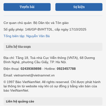
Tuyến bài
Sự kiện
Cơ quan chủ quản: Bộ Dân tộc và Tôn giáo
Số giấy phép: 146/GP-BVHTTDL, cấp ngày 17/10/2025
Tổng biên tập: Nguyễn Văn Bá
Liên hệ tòa soạn
Địa chỉ: Tầng 18, Toà nhà Cục Viễn thông (VNTA), 68 Dương
Đình Nghệ, phường Cầu Giấy, TP. Hà Nội.
Điện thoại:
02439369898
- Hotline:
0923457788
Email: vietnamnet@vietnamnet.vn
© 1997 Báo VietNamNet. All rights reserved. Chỉ được phát hành
lại thông tin từ website này khi có sự đồng ý bằng văn bản của
báo VietNamNet.
Liên hệ quảng cáo